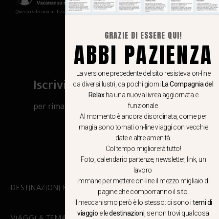
Questo sito non utilizza cookies e non memorizza in alcun modo le tue informazioni
GRAZIE DI ESSERE QUI!
ABBI PAZIENZA
La versione precedente del sito resisteva on-line
Iscriviti al canale Whatsapp
da diversi lustri, da pochi giorni
La Compagnia del
Relax
ha una nuova livrea aggiornata e
per rimanere aggiornato su viaggi, eventi
funzionale.
Al momento è ancora disordinata, come per
e notizie!
magia sono tornati on-line viaggi con vecchie
date e altre amenità.
CLICCA QUI
Col tempo migliorerà tutto!
Foto, calendario partenze, newsletter, link, un
lavoro
immane per mettere on-line il mezzo migliaio di
DESTINAZIONI PRINCIPALI
pagine che comporranno il sito.
Il meccanismo però è lo stesso: ci sono i
temi di
viaggio
e le
destinazioni
, se non trovi qualcosa
VIAGGI A TEMA