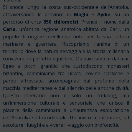
Si snoda lungo la costa sud-occidentale dell’Anatolia,
attraversando le province di
Muğla
e
Aydın
, su un
percorso di circa
850 chilometri
. Prende il nome dalla
Caria
, un’antica regione anatolica abitata dai Carii, un
popolo di origine preellenica noto per la sua cultura
marinara e guerriera. Riscopriamo l’anima di un
territorio dove la natura selvaggia e la storia millenaria
convivono in perfetto equilibrio. Da baie lambite dal mar
Egeo a picchi granitici che custodiscono monasteri
bizantini, camminiamo tra uliveti, rovine classiche e
pareti affrescate, accompagnati dal profumo della
macchia mediterranea e dal silenzio delle antiche civiltà.
Questo itinerario non è solo un trekking, ma
un’immersione culturale e sensoriale, che unisce il
piacere della camminata a un’autentica esplorazione
dell’Anatolia sud-occidentale. Un invito a rallentare, ad
ascoltare i luoghi e a vivere il viaggio con profondità.