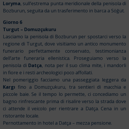
Loryma
, sull’estrema punta meridionale della penisola di
Bozburun, seguita da un trasferimento in barca a Söğüt.
Giorno 6
Turgut – Domuzçukuru
Lasciamo la penisola di Bozburun per spostarci verso la
regione di Turgut, dove visitiamo un antico monumento
funerario perfettamente conservato, testimonianza
dell’arte funeraria ellenistica. Proseguiamo verso la
penisola di
Datça
, nota per il suo clima mite, i mandorli
in fiore e i resti archeologici poco affollati.
Nel pomeriggio facciamo una passeggiata leggera da
Kargı
fino a Domuzçukuru, tra sentieri di macchia e
piccole baie. Se il tempo lo permette, ci concediamo un
bagno rinfrescante prima di risalire verso la strada dove
ci attende il veicolo per rientrare a Datça. Cena in un
ristorante locale.
Pernottamento in hotel a Datça – mezza pensione.