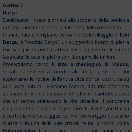
Giorno 7
Datça
Dedichiamo l’intera giornata alla scoperta della penisola
di Datça, un angolo ancora autentico della costa egea.
In mattinata ci dirigiamo verso il piccolo villaggio di
Eski
Datça
, la “vecchia Datça”, un suggestivo borgo di pietra
che ha ispirato poeti e artisti. Passeggiamo tra le viuzze
lastricate, le case in pietra con i bouganville in fiore.
Proseguiamo verso il
sito archeologico di Knidos
,
situato all’estremità occidentale della penisola. Qui
esploriamo le rovine dell’antica città dorica, costruita su
due porti naturali. Visitiamo l’agorà, il teatro affacciato
sul mare, i resti del tempio di Afrodite e le antiche strade
che un tempo animavano la vita cittadina. Il panorama
dal promontorio dove si erge il faro di Deveboynu Burnu
è particolarmente suggestivo. Nel pomeriggio possiamo
rilassarci in una delle baie cristalline nei dintorni, come
Palamutbükü
, famosa per le sue acque limpide e la