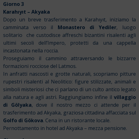
Giorno 3
Karahıyıt – Akyaka
Dopo un breve trasferimento a Karahıyıt, iniziamo la
camminata verso il
Monastero di Yediler
, luogo
solitario che custodisce affreschi bizantini risalenti agli
ultimi secoli dell’Impero, protetti da una cappella
incastonata nella roccia.
Proseguiamo il cammino attraversando le bizzarre
formazioni rocciose del Latmos.
In anfratti nascosti e grotte naturali, scopriamo pitture
rupestri risalenti al Neolitico: figure stilizzate, animali e
simboli misteriosi che ci parlano di un culto antico legato
alla natura e agli astri.
Raggiungiamo infine il
villaggio
di Gölyaka
, dove il nostro mezzo ci attende per il
trasferimento ad Akyaka, graziosa cittadina affacciata sul
Golfo di Gökova
. Cena in un ristorante locale.
Pernottamento in hotel ad Akyaka – mezza pensione.