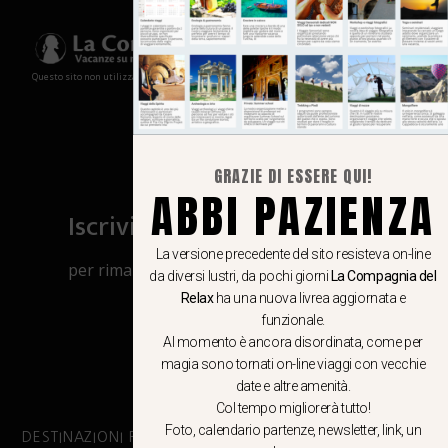
Questo sito non utilizza cookies e non memorizza in alcun modo le tue informazioni
GRAZIE DI ESSERE QUI!
ABBI PAZIENZA
Iscriviti al canale Whatsapp
La versione precedente del sito resisteva on-line
per rimanere aggiornato su viaggi, eventi
da diversi lustri, da pochi giorni
La Compagnia del
e notizie!
Relax
ha una nuova livrea aggiornata e
funzionale.
Al momento è ancora disordinata, come per
CLICCA QUI
magia sono tornati on-line viaggi con vecchie
date e altre amenità.
Col tempo migliorerà tutto!
Foto, calendario partenze, newsletter, link, un
DESTINAZIONI PRINCIPALI