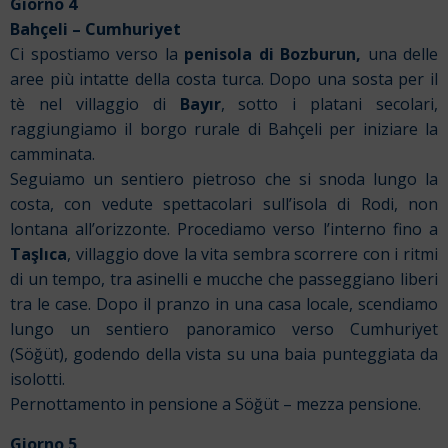
Giorno 4
Bahçeli – Cumhuriyet
Ci spostiamo verso la
penisola di Bozburun,
una delle
aree più intatte della costa turca. Dopo una sosta per il
tè nel villaggio di
Bayır
, sotto i platani secolari,
raggiungiamo il borgo rurale di Bahçeli per iniziare la
camminata.
Seguiamo un sentiero pietroso che si snoda lungo la
costa, con vedute spettacolari sull’isola di Rodi, non
lontana all’orizzonte. Procediamo verso l’interno fino a
Taşlıca
, villaggio dove la vita sembra scorrere con i ritmi
di un tempo, tra asinelli e mucche che passeggiano liberi
tra le case. Dopo il pranzo in una casa locale, scendiamo
lungo un sentiero panoramico verso Cumhuriyet
(Söğüt), godendo della vista su una baia punteggiata da
isolotti.
Pernottamento in pensione a Söğüt – mezza pensione.
Giorno 5