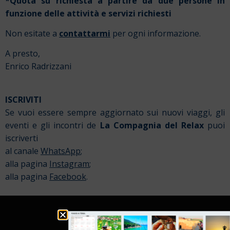
*Quota su richiesta a partire da due persone in
funzione delle attività e servizi richiesti
Non esitate a
contattarmi
per ogni informazione.
A presto,
Enrico Radrizzani
ISCRIVITI
Se vuoi essere sempre aggiornato sui nuovi viaggi, gli
eventi e gli incontri de
La Compagnia del Relax
puoi
iscriverti
al canale
WhatsApp
;
alla pagina
Instagram
;
alla pagina
Facebook
.