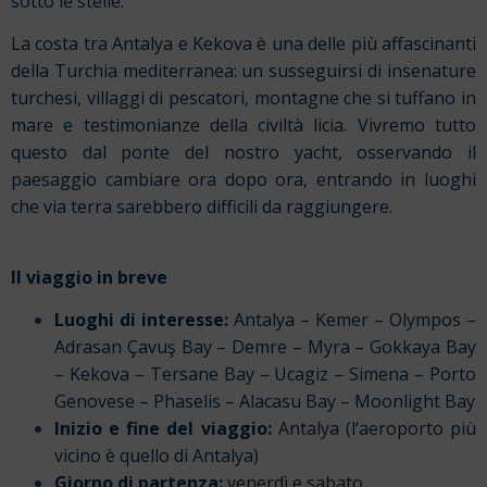
sotto le stelle.
La costa tra Antalya e Kekova è una delle più affascinanti
della Turchia mediterranea: un susseguirsi di insenature
turchesi, villaggi di pescatori, montagne che si tuffano in
mare e testimonianze della civiltà licia. Vivremo tutto
questo dal ponte del nostro yacht, osservando il
paesaggio cambiare ora dopo ora, entrando in luoghi
che via terra sarebbero difficili da raggiungere.
Il viaggio in breve
Luoghi di interesse:
Antalya – Kemer – Olympos –
Adrasan Çavuş Bay – Demre – Myra – Gokkaya Bay
– Kekova – Tersane Bay – Ucagiz – Simena – Porto
Genovese – Phaselis – Alacasu Bay – Moonlight Bay
Inizio e fine del viaggio:
Antalya (l
‘aeroporto più
vicino è quello
di Antalya)
Giorno di partenza:
venerdì e sabato