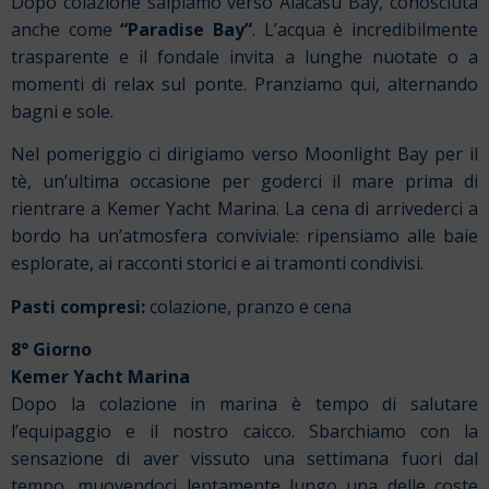
Dopo colazione salpiamo verso Alacasu Bay, conosciuta
anche come
“Paradise Bay”
. L’acqua è incredibilmente
trasparente e il fondale invita a lunghe nuotate o a
momenti di relax sul ponte. Pranziamo qui, alternando
bagni e sole.
Nel pomeriggio ci dirigiamo verso Moonlight Bay per il
tè, un’ultima occasione per goderci il mare prima di
rientrare a Kemer Yacht Marina. La cena di arrivederci a
bordo ha un’atmosfera conviviale: ripensiamo alle baie
esplorate, ai racconti storici e ai tramonti condivisi.
Pasti compresi:
colazione, pranzo e cena
8° Giorno
Kemer Yacht Marina
Dopo la colazione in marina è tempo di salutare
l’equipaggio e il nostro caicco. Sbarchiamo con la
sensazione di aver vissuto una settimana fuori dal
tempo, muovendoci lentamente lungo una delle coste