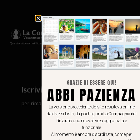
Questo sito non utilizza cookies e non memorizza in alcun modo le tue informazioni
GRAZIE DI ESSERE QUI!
Iscriviti al canale Whatsapp
ABBI PAZIENZA
per rimanere aggiornato su viaggi, eventi
La versione precedente del sito resisteva on-line
e notizie!
da diversi lustri, da pochi giorni
La Compagnia del
Relax
ha una nuova livrea aggiornata e
funzionale.
CLICCA QUI
Al momento è ancora disordinata, come per