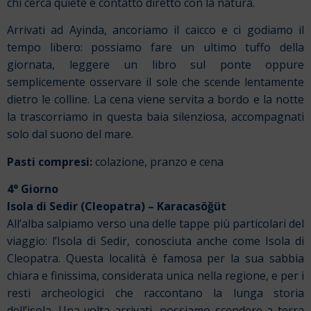
chi cerca quiete e contatto diretto con la natura.
Arrivati ad Ayinda, ancoriamo il caicco e ci godiamo il
tempo libero: possiamo fare un ultimo tuffo della
giornata, leggere un libro sul ponte oppure
semplicemente osservare il sole che scende lentamente
dietro le colline. La cena viene servita a bordo e la notte
la trascorriamo in questa baia silenziosa, accompagnati
solo dal suono del mare.
Pasti compresi:
colazione, pranzo e cena
4° Giorno
Isola di Sedir (Cleopatra) – Karacasöğüt
All’alba salpiamo verso una delle tappe più particolari del
viaggio: l’Isola di Sedir, conosciuta anche come Isola di
Cleopatra. Questa località è famosa per la sua sabbia
chiara e finissima, considerata unica nella regione, e per i
resti archeologici che raccontano la lunga storia
dell’isola. Una volta arrivati, possiamo scendere a terra