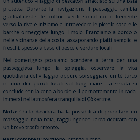
un autentico villaggio di pescatori affacciato su una baia
protetta. Durante la navigazione il paesaggio cambia
gradualmente: le colline verdi scendono dolcemente
verso la riva e iniziamo a intravedere le piccole case e le
barche ormeggiate lungo il molo. Pranziamo a bordo o
nelle vicinanze della costa, assaporando piatti semplici e
freschi, spesso a base di pesce e verdure locali.
Nel pomeriggio possiamo scendere a terra per una
passeggiata lungo la spiaggia, osservare la vita
quotidiana del villaggio oppure sorseggiare un tè turco
in uno dei piccoli locali sul lungomare. La serata si
conclude con la cena a bordo e il pernottamento in rada,
immersi nell’atmosfera tranquilla di Çökertme.
Nota:
Chi lo desidera ha la possibilità di prenotare un
massaggio nella baia, raggiungendo l’area dedicata con
un breve trasferimento.
Pasti compresi:
colazione, pranzo e cena