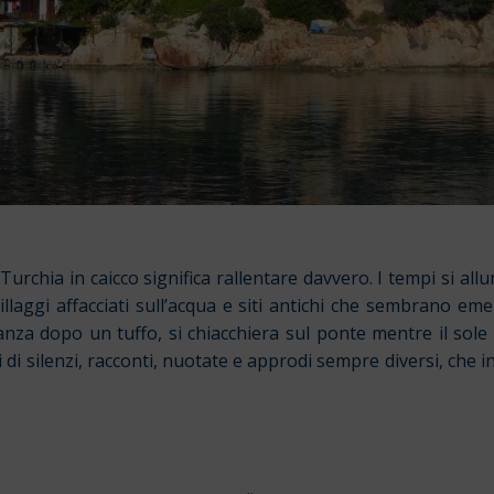
urchia in caicco significa rallentare davvero. I tempi si allu
villaggi affacciati sull’acqua e siti antichi che sembrano e
 pranza dopo un tuffo, si chiacchiera sul ponte mentre il s
 di silenzi, racconti, nuotate e approdi sempre diversi, ch