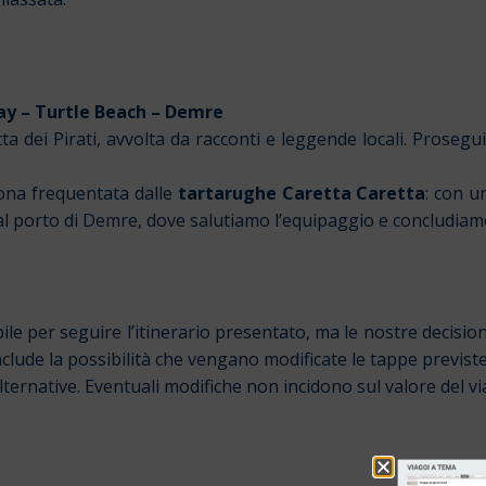
Bay – Turtle Beach – Demre
otta dei Pirati, avvolta da racconti e leggende locali. Pros
ona frequentata dalle
tartarughe Caretta Caretta
: con u
al porto di Demre, dove salutiamo l’equipaggio e concludiamo
le per seguire l’itinerario presentato, ma le nostre decisio
nclude la possibilità che vengano modificate le tappe previs
lternative. Eventuali modifiche non incidono sul valore del vi