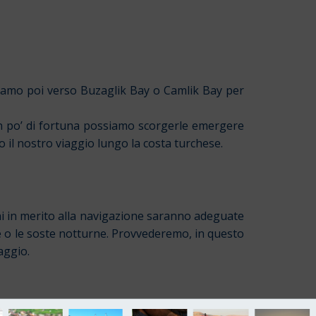
eguiamo poi verso Buzaglik Bay o Camlik Bay per
n po’ di fortuna possiamo scorgerle emergere
 il nostro viaggio lungo la costa turchese.
ni in merito alla navigazione saranno adeguate
te o le soste notturne. Provvederemo, in questo
aggio.