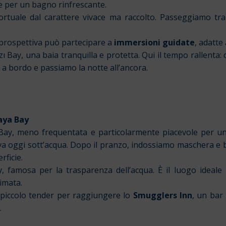
re per un bagno rinfrescante.
rtuale dal carattere vivace ma raccolto. Passeggiamo tra 
a prospettiva può partecipare a
immersioni guidate
, adatte
, una baia tranquilla e protetta. Qui il tempo rallenta: c’è
 a bordo e passiamo la notte all’ancora.
aya Bay
Bay, meno frequentata e particolarmente piacevole per u
 trova oggi sott’acqua. Dopo il pranzo, indossiamo maschera e
rficie.
amosa per la trasparenza dell’acqua. È il luogo ideale 
imata.
 piccolo tender per raggiungere lo
Smugglers Inn
, un bar
.