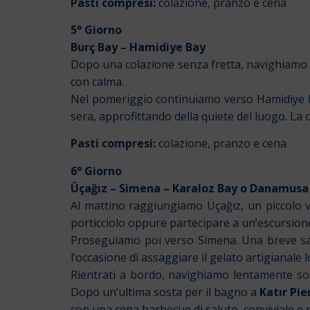
Pasti compresi:
colazione, pranzo e cena
5° Giorno
Burç Bay – Hamidiye Bay
Dopo una colazione senza fretta, navighiamo v
con calma.
Nel pomeriggio continuiamo verso Hamidiye Bay,
sera, approfittando della quiete del luogo. La c
Pasti compresi:
colazione, pranzo e cena
6° Giorno
Üçağız – Simena – Karaloz Bay o Danamusa
Al mattino raggiungiamo Üçağız, un piccolo vi
porticciolo oppure partecipare a un’escursione 
Proseguiamo poi verso Simena. Una breve sali
l’occasione di assaggiare il gelato artigianale l
Rientrati a bordo, navighiamo lentamente s
Dopo un’ultima sosta per il bagno a
Katır Pie
con una cena barbecue di saluto, conviviale e r