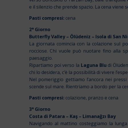
e il silenzio che prende spazio. La cena viene se
Pasti compresi:
cena
2° Giorno
Butterfly Valley – Ölüdeniz – Isola di San N
La giornata comincia con la colazione sul po
rocciose. Chi vuole può nuotare fino alla sp
paesaggio.
Ripartiamo poi verso la
Laguna Blu
di Ölüdeni
chi lo desidera, c’è la possibilità di vivere l’e
Nel pomeriggio gettiamo l’ancora nei pressi d
scende sul mare. Rientriamo a bordo per la cen
Pasti compresi:
colazione, pranzo e cena
3° Giorno
Costa di Patara – Kaş – Limanağzı Bay
Navigando al mattino costeggiamo la lunga s