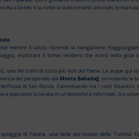
rvita a bordo e la notte la trascorriamo ancorati, lontani da ru
icola
nte mentre il caicco riprende la navigazione. Raggiungiamo 
iaggia, esplorare il breve sentiero che entra nella gola
z, uno dei tratti di costa più noti del Paese. Le acque qui 
sperienza del parapendio dal
Monte Babadağ
, sorvolando la ba
ell’Isola di San Nicola. Camminando tra i resti bizantini, s
a e passiamo la serata in un’atmosfera informale, tra convers
piaggia di Patara, una delle più estese della Turchia. F