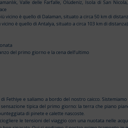
amanlık, Valle delle Farfalle, Ölüdeniz, Isola di San Nicol
iace
iù vicino è quello
di Dalaman, situato a circa 50 km di distan
 vicino è quello
di Antalya, situato a circa 103 km di distanza)
ionata
ranzo del primo giorno e la cena dell’ultimo
di Fethiye e saliamo a bordo del nostro caicco. Sistemiamo
 sensazione tipica del primo giorno: la terra che piano pia
unteggiata di pinete e calette nascoste.
sciogliere le tensioni del viaggio con una nuotata nelle ac
e ben riparate. Qui ci godiamo il nostro primo tramonto in 