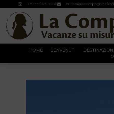
+39 335 659 7286
enrico@lacompagniadelrel
HOME
BENVENUTI
DESTINAZION
C