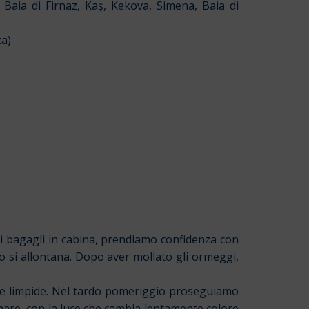
a, Baia di Firnaz, Kaş, Kekova, Simena, Baia di
za)
 i bagagli in cabina, prendiamo confidenza con
no si allontana. Dopo aver mollato gli ormeggi,
que limpide. Nel tardo pomeriggio proseguiamo
mare, con la luce che cambia lentamente colore