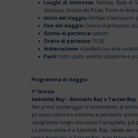
Luoghi di interesse:
Fethiye, Baia di S
Gökkaya, Grotta dei Pirati, Porto di Andr
Inizio del viaggio:
Fethiye (l
‘aeroporto p
Fine del viaggio:
Demre (l
‘aeroporto più
Giorno di partenza:
sabato
Orario di partenza:
15:30
Imbarcazione:
standard con aria condiz
Pasti:
tutti i pasti, eccetto colazione e p
Programma di viaggio
1° Giorno
Samanlık Bay – Boncuklu Bay o Tarzan Bay
Nel primo pomeriggio ci incontriamo al porto 
gli spazi comuni e iniziamo a percepire quella
navighiamo lungo una costa frastagliata, già p
La prima sosta è a Samanlık Bay, ideale per 
verso Boncuklu o Tarzan Bay, baie tranquille 