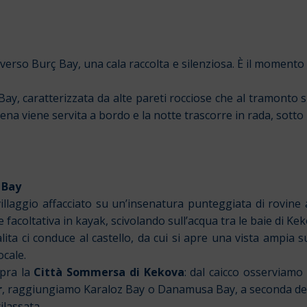
erso Burç Bay, una cala raccolta e silenziosa. È il momento 
 caratterizzata da alte pareti rocciose che al tramonto si 
ena viene servita a bordo e la notte trascorre in rada, sotto 
 Bay
llaggio affacciato su un’insenatura punteggiata di rovine 
facoltativa in kayak, scivolando sull’acqua tra le baie di Kek
ta ci conduce al castello, da cui si apre una vista ampia s
ocale.
opra la
Città Sommersa di Kekova
: dal caicco osserviamo l
r
, raggiungiamo Karaloz Bay o Danamusa Bay, a seconda dell
ilassata.