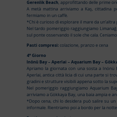
Gerenlik Beach
, approfittando delle prime o
A metà mattina arriviamo a Kaş, cittadina po
fermiamo in un caffè.
*Chi è curioso di esplorare il mare da un’altr
Nel tardo pomeriggio raggiungiamo Limanağzı Bay
sul ponte osservando il sole che cala. Ceniamo
Pasti compresi:
colazione, pranzo e cena
4° Giorno
Inönü Bay – Aperlai – Aquarium Bay – Gökk
Apriamo la giornata con una sosta a Inönü 
Aperlai, antica città licia di cui una parte si
gradini e strutture visibili appena sotto la supe
Nel pomeriggio raggiungiamo Aquarium Bay, f
arriviamo a Gökkaya Bay, una baia ampia e an
*Dopo cena, chi lo desidera può salire su un
informale. Rientriamo poi a bordo per la notte