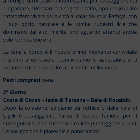
a Fethiye: un’occasione interessante per passeggiare sul
lungomare, curiosare tra negozi e caffè, oppure scoprire
l’atmosfera vivace della città al calar del sole. Fethiye, con
il suo porto naturale e le tombe rupestri licie che
dominano dall’alto, merita uno sguardo attento anche
solo per qualche ora.
La cena a bordo è il nostro primo momento conviviale:
iniziamo a conoscerci, condividiamo le aspettative e ci
lasciamo cullare dal dolce movimento della barca.
Pasti compresi:
cena
2° Giorno
Costa di Göcek – Isola di Tersane – Baia di Kocabük
Dopo la colazione, salpiamo da Fethiye o dalla baia di
Çığlık e costeggiamo l’area di Göcek, famosa per il
susseguirsi di baie turchesi e colline punteggiate di pini.
La navigazione è piacevole e panoramica.