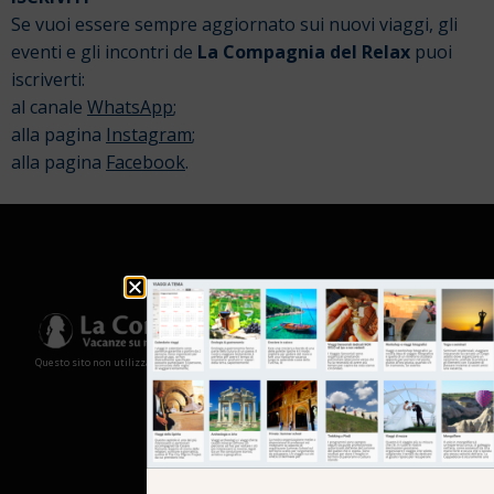
Se vuoi essere sempre aggiornato sui nuovi viaggi, gli
eventi e gli incontri de
La Compagnia del Relax
puoi
iscriverti:
al canale
WhatsApp
;
alla pagina
Instagram
;
alla pagina
Facebook
.
Questo sito non utilizza cookies e non memorizza in alcun modo le tue informazioni