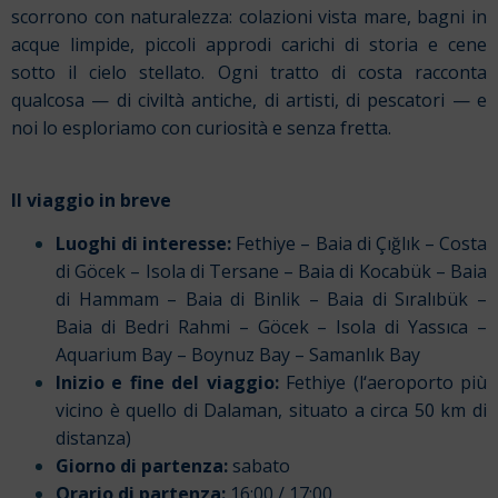
scorrono con naturalezza: colazioni vista mare, bagni in
acque limpide, piccoli approdi carichi di storia e cene
sotto il cielo stellato. Ogni tratto di costa racconta
qualcosa — di civiltà antiche, di artisti, di pescatori — e
noi lo esploriamo con curiosità e senza fretta.
Il viaggio in breve
Luoghi di interesse:
Fethiye – Baia di Çığlık – Costa
di Göcek – Isola di Tersane – Baia di Kocabük – Baia
di Hammam – Baia di Binlik – Baia di Sıralıbük –
Baia di Bedri Rahmi – Göcek – Isola di Yassıca –
Aquarium Bay – Boynuz Bay – Samanlık Bay
Inizio e fine del viaggio:
Fethiye (l
‘aeroporto più
vicino è quello
di Dalaman, situato a circa 50 km di
distanza)
Giorno di partenza:
sabato
Orario di partenza:
16:00 / 17:00