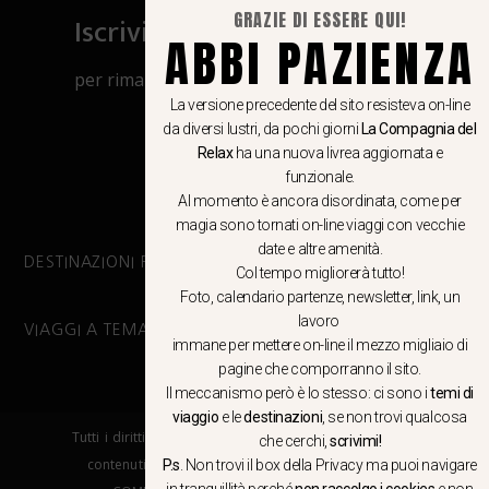
GRAZIE DI ESSERE QUI!
Iscriviti al canale Whatsapp
ABBI PAZIENZA
per rimanere aggiornato su viaggi, eventi
e notizie!
La versione precedente del sito resisteva on-line
da diversi lustri, da pochi giorni
La Compagnia del
Relax
ha una nuova livrea aggiornata e
CLICCA QUI
funzionale.
Al momento è ancora disordinata, come per
magia sono tornati on-line viaggi con vecchie
date e altre amenità.
DESTINAZIONI PRINCIPALI
Col tempo migliorerà tutto!
Foto, calendario partenze, newsletter, link, un
lavoro
VIAGGI A TEMA
immane per mettere on-line il mezzo migliaio di
pagine che comporranno il sito.
Il meccanismo però è lo stesso: ci sono i
temi di
viaggio
e le
destinazioni
, se non trovi qualcosa
Tutti i diritti riservati. E’ vietata la copia e la riproduzione dei
che cerchi,
scrivimi!
contenuti in qualsiasi modo o forma. – COPYRIGHT ©LA
P.s
. Non trovi il box della Privacy ma
puoi navigare
in tranquillità
perché
non raccolgo i cookies
e non