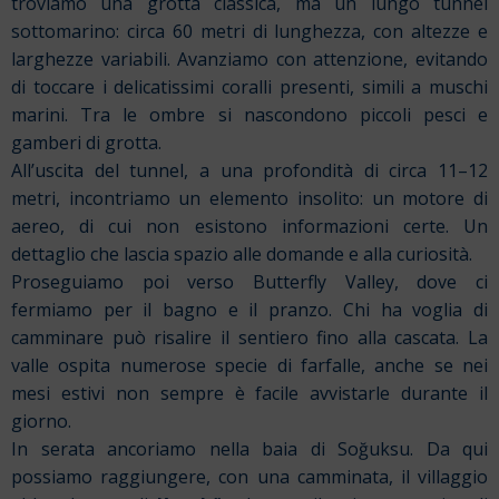
troviamo una grotta classica, ma un lungo tunnel
sottomarino: circa 60 metri di lunghezza, con altezze e
larghezze variabili. Avanziamo con attenzione, evitando
di toccare i delicatissimi coralli presenti, simili a muschi
marini. Tra le ombre si nascondono piccoli pesci e
gamberi di grotta.
All’uscita del tunnel, a una profondità di circa 11–12
metri, incontriamo un elemento insolito: un motore di
aereo, di cui non esistono informazioni certe. Un
dettaglio che lascia spazio alle domande e alla curiosità.
Proseguiamo poi verso Butterfly Valley, dove ci
fermiamo per il bagno e il pranzo. Chi ha voglia di
camminare può risalire il sentiero fino alla cascata. La
valle ospita numerose specie di farfalle, anche se nei
mesi estivi non sempre è facile avvistarle durante il
giorno.
In serata ancoriamo nella baia di Soğuksu. Da qui
possiamo raggiungere, con una camminata, il villaggio