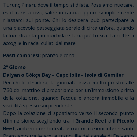
Turunç Pınarı, dove il tempo si dilata. Possiamo nuotare,
esplorare la riva, salire in canoa oppure semplicemente
rilassarci sul ponte. Chi lo desidera può partecipare a
una piacevole passeggiata serale di circa un’ora, quando
la luce diventa più morbida e l’aria più fresca. La notte ci
accoglie in rada, cullati dal mare.
Pasti compresi:
pranzo e cena
2° Giorno
Dalyan o Gökçe Bay – Capo Iblis – Isola di Gemiler
Per chi lo desidera, la giornata inizia molto presto: alle
7.30 del mattino ci prepariamo per un’immersione prima
della colazione, quando l’acqua è ancora immobile e la
visibilità spesso sorprendente.
Dopo la colazione ci spostiamo verso il secondo punto
d’immersione, scegliendo tra il
Grande Reef
o il
Piccolo
Reef
, ambienti ricchi di vita e conformazioni interessanti.
Pranziamo tra le acque tranquille del canale di Dalyan o