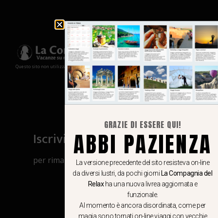
Questo sito non utilizza cookies e non memorizza in alcun modo le tue informazioni
GRAZIE DI ESSERE QUI!
ABBI PAZIENZA
Iscriviti al canale Whatsapp
per rimanere aggiornato su viaggi, eventi
La versione precedente del sito resisteva on-line
e notizie!
da diversi lustri, da pochi giorni
La Compagnia del
Relax
ha una nuova livrea aggiornata e
funzionale.
CLICCA QUI
Al momento è ancora disordinata, come per
magia sono tornati on-line viaggi con vecchie