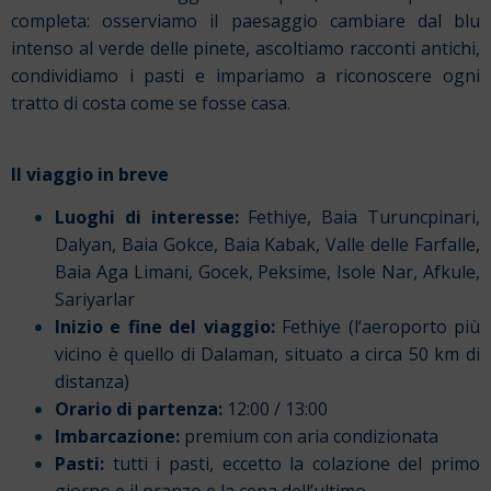
completa: osserviamo il paesaggio cambiare dal blu
intenso al verde delle pinete, ascoltiamo racconti antichi,
condividiamo i pasti e impariamo a riconoscere ogni
tratto di costa come se fosse casa.
Il viaggio in breve
Luoghi di interesse:
Fethiye, Baia Turuncpinari,
Dalyan, Baia Gokce, Baia Kabak, Valle delle Farfalle,
Baia Aga Limani, Gocek, Peksime, Isole Nar, Afkule,
Sariyarlar
Inizio e fine del viaggio:
Fethiye (l
‘aeroporto più
vicino è quello
di Dalaman, situato a circa 50 km di
distanza)
Orario di partenza:
12:00 / 13:00
Imbarcazione:
premium con aria condizionata
Pasti:
tutti i pasti, eccetto la colazione del primo
giorno e il pranzo e la cena dell’ultimo