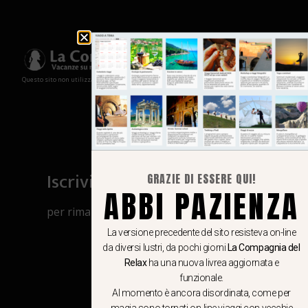
Questo sito non utilizza cookies e non memorizza in alcun modo le tue informazioni
Iscriviti al canale Whatsapp
GRAZIE DI ESSERE QUI!
ABBI PAZIENZA
per rimanere aggiornato su viaggi, eventi
e notizie!
La versione precedente del sito resisteva on-line
da diversi lustri, da pochi giorni
La Compagnia del
Relax
ha una nuova livrea aggiornata e
CLICCA QUI
funzionale.
Al momento è ancora disordinata, come per
magia sono tornati on-line viaggi con vecchie