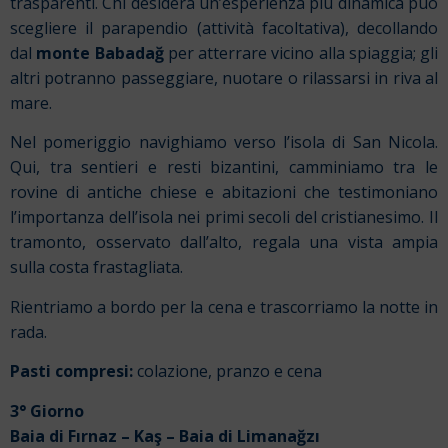
trasparenti. Chi desidera un’esperienza più dinamica può
scegliere il parapendio (attività facoltativa), decollando
dal
monte Babadağ
per atterrare vicino alla spiaggia; gli
altri potranno passeggiare, nuotare o rilassarsi in riva al
mare.
Nel pomeriggio navighiamo verso l’isola di San Nicola.
Qui, tra sentieri e resti bizantini, camminiamo tra le
rovine di antiche chiese e abitazioni che testimoniano
l’importanza dell’isola nei primi secoli del cristianesimo. Il
tramonto, osservato dall’alto, regala una vista ampia
sulla costa frastagliata.
Rientriamo a bordo per la cena e trascorriamo la notte in
rada.
Pasti compresi:
colazione, pranzo e cena
3° Giorno
Baia di Fırnaz
–
Kaş
– Baia di
Limanağzı