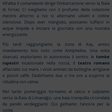
All’alba il comandante dirige l’imbarcazione verso la Baia
di Fırnaz. Ci svegliamo con il profumo della colazione
mentre attorno a noi si alternano uliveti e colline
silenziose. Dopo aver mangiato, possiamo tuffarci in
acque limpide e iniziare la giornata con una nuotata
energizzante.
Più tardi raggiungiamo la zona di Kaş, antico
insediamento licio noto come Antiphellos. Una volta
sbarcati, esploriamo in autonomia il centro: le
tombe
rupestri
incastonate nella roccia, il
teatro romano
affacciato sul mare, i vicoli animati da botteghe artigiane
e piccoli caffè. Dedichiamo due o tre ore a scoprire la
cittadina con calma.
Nel tardo pomeriggio torniamo al caicco e salpiamo
verso la Baia di Limanağzı, una baia tranquilla circondata
da pendii verdeggianti. Qui gettiamo l’ancora per la
notte.