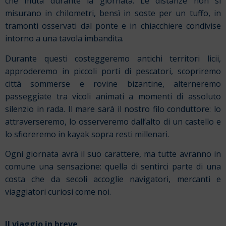
che muta durante la giornata. Le distanze non si
misurano in chilometri, bensì in soste per un tuffo, in
tramonti osservati dal ponte e in chiacchiere condivise
intorno a una tavola imbandita.
Durante questi costeggeremo antichi territori licii,
approderemo in piccoli porti di pescatori, scopriremo
città sommerse e rovine bizantine, alterneremo
passeggiate tra vicoli animati a momenti di assoluto
silenzio in rada. Il mare sarà il nostro filo conduttore: lo
attraverseremo, lo osserveremo dall’alto di un castello e
lo sfioreremo in kayak sopra resti millenari.
Ogni giornata avrà il suo carattere, ma tutte avranno in
comune una sensazione: quella di sentirci parte di una
costa che da secoli accoglie navigatori, mercanti e
viaggiatori curiosi come noi.
Il viaggio in breve