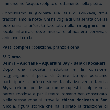
immerso nell’acqua, scolpito direttamente nella pietra.
Concludiamo la giornata alla Baia di Gökkaya, dove
trascorriamo la notte. Chi ha voglia di una serata diversa
può unirsi a un’uscita facoltativa allo
Smugglers’ Inn
,
locale informale dove musica e atmosfera conviviale
animano la rada.
Pasti compresi:
colazione, pranzo e cena
5° Giorno
Demre
–
Andriake
–
Aquarium Bay
– Baia di
Kocakarı
Dopo una nuotata mattutina e la colazione,
raggiungiamo il porto di Demre. Da qui possiamo
partecipare a un’escursione facoltativa verso l’antica
Myra
, celebre per le sue tombe rupestri scolpite nella
parete rocciosa e per il teatro romano ben conservato.
Nella stessa zona si trova la
chiesa dedicata a San
Nicola
, figura storica che ha ispirato la tradizione di