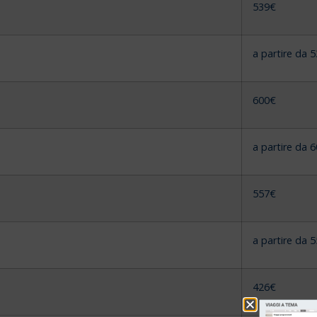
539€
a partire da 
600€
a partire da 
557€
a partire da 
426€