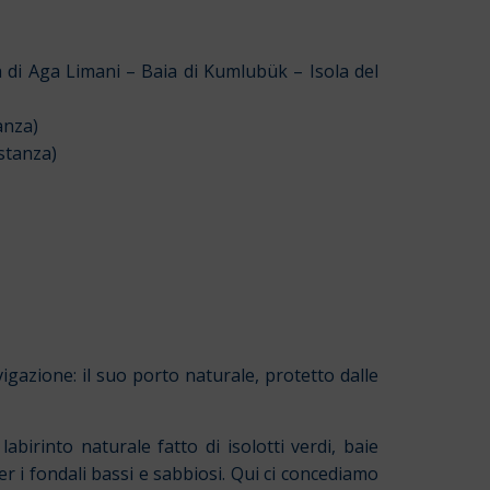
a di Aga Limani – Baia di Kumlubük – Isola del
anza)
istanza)
vigazione: il suo porto naturale, protetto dalle
abirinto naturale fatto di isolotti verdi, baie
r i fondali bassi e sabbiosi. Qui ci concediamo