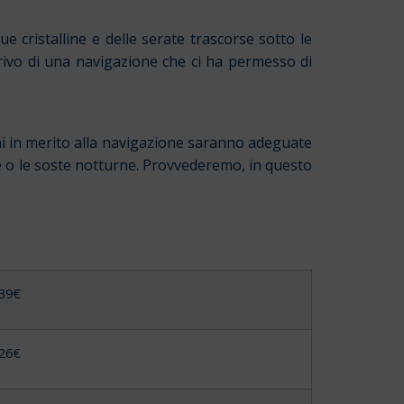
ue cristalline e delle serate trascorse sotto le
rrivo di una navigazione che ci ha permesso di
oni in merito alla navigazione saranno adeguate
te o le soste notturne. Provvederemo, in questo
339€
426€