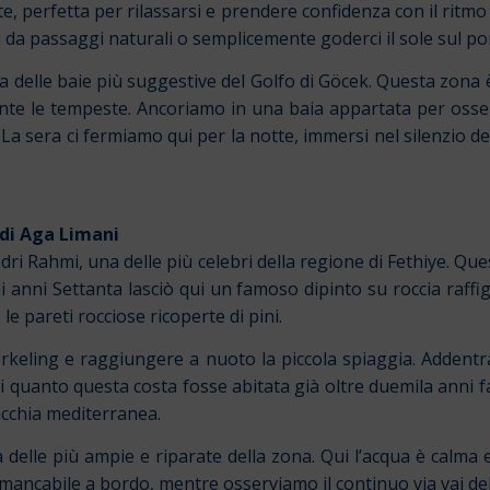
te, perfetta per rilassarsi e prendere confidenza con il ritm
ati da passaggi naturali o semplicemente goderci il sole sul po
delle baie più suggestive del Golfo di Göcek. Questa zona è c
te le tempeste. Ancoriamo in una baia appartata per osserva
. La sera ci fermiamo qui per la notte, immersi nel silenzio de
 di Aga Limani
dri Rahmi, una delle più celebri della regione di Fethiye. Qu
anni Settanta lasciò qui un famoso dipinto su roccia raffig
 le pareti rocciose ricoperte di pini.
keling e raggiungere a nuoto la piccola spiaggia. Addentran
i quanto questa costa fosse abitata già oltre duemila anni f
acchia mediterranea.
 delle più ampie e riparate della zona. Qui l’acqua è calma
mmancabile a bordo, mentre osserviamo il continuo via vai de