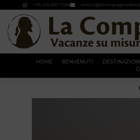
+39 335 659 7286
enrico@lacompagniadelrel
HOME
BENVENUTI
DESTINAZION
C