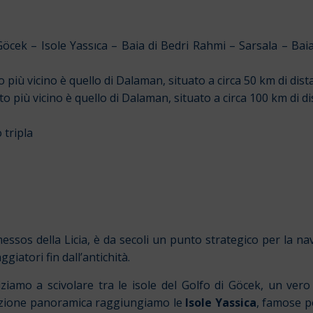
Göcek – Isole Yassıca – Baia di Bedri Rahmi – Sarsala – Bai
 più vicino è quello
di Dalaman, situato a circa 50 km di dist
o più vicino è quello
di Dalaman, situato a circa 100 km di d
 tripla
essos della Licia, è da secoli un punto strategico per la na
iatori fin dall’antichità.
iziamo a scivolare tra le isole del Golfo di Göcek, un vero l
azione panoramica raggiungiamo le
Isole Yassica
, famose pe