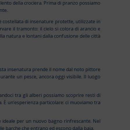
o lento della crociera. Prima di pranzo possiamo
nte.
ostellata di insenature protette, utilizzate in
re il tramonto: il cielo si colora di arancio e
lla natura e lontani dalla confusione delle città
esta insenatura prende il nome dal noto pittore
urante un pesce, ancora oggi visibile. Il luogo
doci tra gli alberi possiamo scoprire resti di
a. È un’esperienza particolare: ci muoviamo tra
 e ideale per un nuovo bagno rinfrescante. Nel
lle barche che entrano ed escono dalla baia.