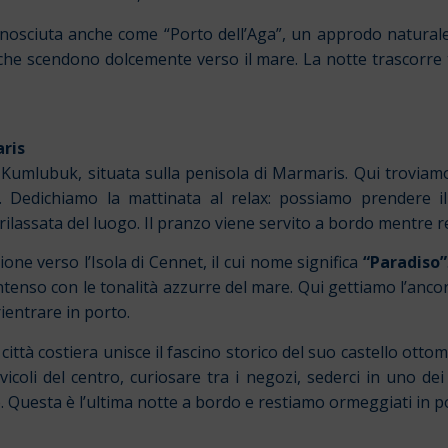
nosciuta anche come “Porto dell’Aga”, un approdo naturale u
 che scendono dolcemente verso il mare. La notte trascorre t
aris
i Kumlubuk, situata sulla penisola di Marmaris. Qui troviam
. Dedichiamo la mattinata al relax: possiamo prendere i
rilassata del luogo. Il pranzo viene servito a bordo mentre 
ne verso l’Isola di Cennet, il cui nome significa
“Paradiso”
 intenso con le tonalità azzurre del mare. Qui gettiamo l’ancor
ientrare in porto.
città costiera unisce il fascino storico del suo castello ott
icoli del centro, curiosare tra i negozi, sederci in uno de
 Questa è l’ultima notte a bordo e restiamo ormeggiati in p