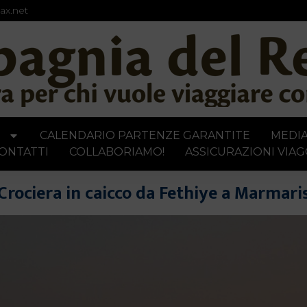
ax.net
I
CALENDARIO PARTENZE GARANTITE
MEDI
ONTATTI
COLLABORIAMO!
ASSICURAZIONI VIAG
Crociera in caicco da Fethiye a Marmari