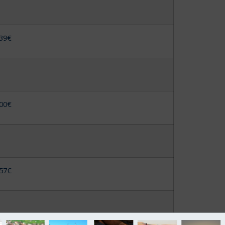
539€
600€
557€