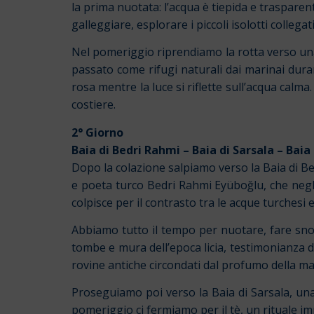
la prima nuotata: l’acqua è tiepida e trasparen
galleggiare, esplorare i piccoli isolotti colleg
Nel pomeriggio riprendiamo la rotta verso una 
passato come rifugi naturali dai marinai duran
rosa mentre la luce si riflette sull’acqua calma
costiere.
2° Giorno
Baia di Bedri Rahmi – Baia di Sarsala – Baia
Dopo la colazione salpiamo verso la Baia di Be
e poeta turco Bedri Rahmi Eyüboğlu, che negli 
colpisce per il contrasto tra le acque turchesi e
Abbiamo tutto il tempo per nuotare, fare snor
tombe e mura dell’epoca licia, testimonianza d
rovine antiche circondati dal profumo della m
Proseguiamo poi verso la Baia di Sarsala, una
pomeriggio ci fermiamo per il tè, un rituale i