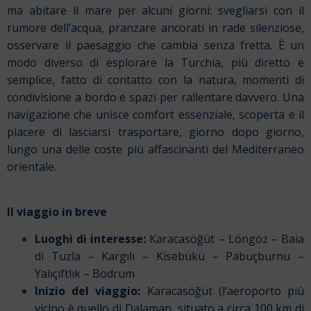
ma abitare il mare per alcuni giorni: svegliarsi con il
rumore dell’acqua, pranzare ancorati in rade silenziose,
osservare il paesaggio che cambia senza fretta. È un
modo diverso di esplorare la Turchia, più diretto e
semplice, fatto di contatto con la natura, momenti di
condivisione a bordo e spazi per rallentare davvero. Una
navigazione che unisce comfort essenziale, scoperta e il
piacere di lasciarsi trasportare, giorno dopo giorno,
lungo una delle coste più affascinanti del Mediterraneo
orientale.
Il viaggio in breve
Luoghi di interesse:
Karacasöğüt – Löngöz – Baia
di Tuzla – Kargılı – Kisebükü – Pabuçburnu –
Yalıçıftlık – Bodrum
Inizio del viaggio:
Karacasöğüt (l
‘aeroporto più
vicino è quello
di Dalaman, situato a circa 100 km di