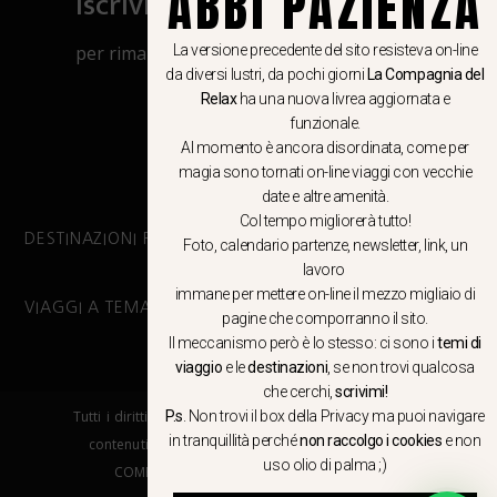
ABBI PAZIENZA
Iscriviti al canale Whatsapp
La versione precedente del sito resisteva on-line
per rimanere aggiornato su viaggi, eventi
da diversi lustri, da pochi giorni
La Compagnia del
e notizie!
Relax
ha una nuova livrea aggiornata e
funzionale.
CLICCA QUI
Al momento è ancora disordinata, come per
magia sono tornati on-line viaggi con vecchie
date e altre amenità.
Col tempo migliorerà tutto!
DESTINAZIONI PRINCIPALI
Foto, calendario partenze, newsletter, link, un
lavoro
immane per mettere on-line il mezzo migliaio di
VIAGGI A TEMA
pagine che comporranno il sito.
Il meccanismo però è lo stesso: ci sono i
temi di
viaggio
e le
destinazioni
, se non trovi qualcosa
che cerchi,
scrivimi!
Tutti i diritti riservati. E’ vietata la copia e la riproduzione dei
P.s
. Non trovi il box della Privacy ma
puoi navigare
in tranquillità
perché
non raccolgo i cookies
e non
contenuti in qualsiasi modo o forma. – COPYRIGHT ©LA
uso olio di palma ;)
COMPAGNIA DEL RELAX – Made in Springfield srl