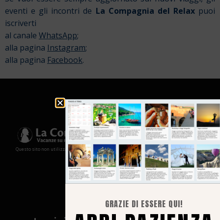
eventi e gli incontri de
La Compagnia del Relax
puoi
iscriverti
al canale
WhatsApp
;
alla pagina
Instagram
;
alla pagina
Facebook
.
Questo sito non utilizza cookies e non memorizza in alcun modo le tue informazioni
GRAZIE DI ESSERE QUI!