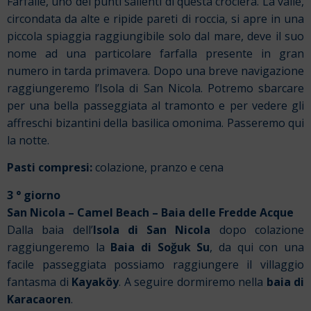
Farfalle, uno dei punti salienti di questa crociera. La valle,
circondata da alte e ripide pareti di roccia, si apre in una
piccola spiaggia raggiungibile solo dal mare, deve il suo
nome ad una particolare farfalla presente in gran
numero in tarda primavera. Dopo una breve navigazione
raggiungeremo l’Isola di San Nicola. Potremo sbarcare
per una bella passeggiata al tramonto e per vedere gli
affreschi bizantini della basilica omonima. Passeremo qui
la notte.
Pasti compresi:
colazione, pranzo e cena
3 ° giorno
San Nicola – Camel Beach – Baia delle Fredde Acque
Dalla baia dell’
Isola di San Nicola
dopo colazione
raggiungeremo la
Baia di Soğuk Su
, da qui con una
facile passeggiata possiamo raggiungere il villaggio
fantasma di
Kayaköy
. A seguire dormiremo nella
baia di
Karacaoren
.