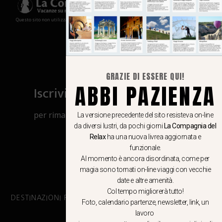
Questo sito non utilizza cookies e non memorizza in alcun modo le tue informazioni
GRAZIE DI ESSERE QUI!
ABBI PAZIENZA
Iscriviti al canale Whatsapp
per rimanere aggiornato su viaggi, eventi
La versione precedente del sito resisteva on-line
da diversi lustri, da pochi giorni
La Compagnia del
e notizie!
Relax
ha una nuova livrea aggiornata e
funzionale.
CLICCA QUI
Al momento è ancora disordinata, come per
magia sono tornati on-line viaggi con vecchie
date e altre amenità.
Col tempo migliorerà tutto!
DESTINAZIONI PRINCIPALI
Foto, calendario partenze, newsletter, link, un
lavoro