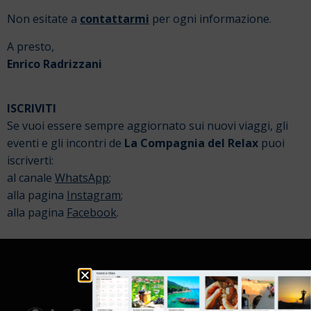
Non esitate a
contattarmi
per ogni informazione.
A presto,
Enrico Radrizzani
ISCRIVITI
Se vuoi essere sempre aggiornato sui nuovi viaggi, gli
eventi e gli incontri de
La Compagnia del Relax
puoi
iscriverti:
al canale
WhatsApp
;
alla pagina
Instagram
;
alla pagina
Facebook
.