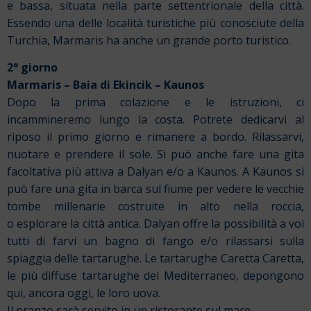
e bassa, situata nella parte settentrionale della città.
Essendo una delle località turistiche più conosciute della
Turchia, Marmaris ha anche un grande porto turistico.
2° giorno
Marmaris – Baia di Ekincik – Kaunos
Dopo la prima colazione e le istruzioni, ci
incammineremo lungo la costa. Potrete dedicarvi al
riposo il primo giorno e rimanere a bordo. Rilassarvi,
nuotare e prendere il sole. Si può anche fare una gita
facoltativa più attiva a Dalyan e/o a Kaunos. A Kaunos si
può fare una gita in barca sul fiume per vedere le vecchie
tombe millenarie costruite in alto nella roccia,
o esplorare la città antica. Dalyan offre la possibilità a voi
tutti di farvi un bagno di fango e/o rilassarsi sulla
spiaggia delle tartarughe. Le tartarughe Caretta Caretta,
le più diffuse tartarughe del Mediterraneo, depongono
qui, ancora oggi, le loro uova.
Il pranzo sarà servito in un ristorante sul mare.