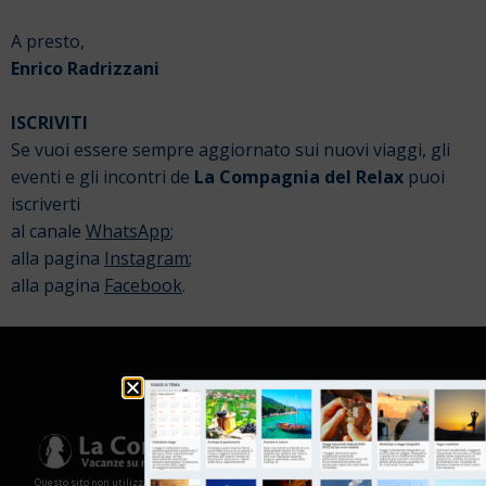
A presto,
Enrico Radrizzani
ISCRIVITI
Se vuoi essere sempre aggiornato sui nuovi viaggi, gli
eventi e gli incontri de
La Compagnia del Relax
puoi
iscriverti
al canale
WhatsApp
;
alla pagina
Instagram
;
alla pagina
Facebook
.
Questo sito non utilizza cookies e non memorizza in alcun modo le tue informazioni