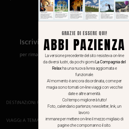
GRAZIE DI ESSERE QUI!
ABBI PAZIENZA
Iscriviti al canale Whatsapp
per rimanere aggiornato su viaggi, eventi
La versione precedente del sito resisteva on-line
e notizie!
da diversi lustri, da pochi giorni
La Compagnia del
Relax
ha una nuova livrea aggiornata e
funzionale.
CLICCA QUI
Al momento è ancora disordinata, come per
magia sono tornati on-line viaggi con vecchie
date e altre amenità.
Col tempo migliorerà tutto!
DESTINAZIONI PRINCIPALI
Foto, calendario partenze, newsletter, link, un
lavoro
immane per mettere on-line il mezzo migliaio di
VIAGGI A TEMA
pagine che comporranno il sito.