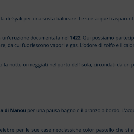
 di Gyali per una sosta balneare. Le sue acque trasparenti e 
con un’eruzione documentata nel
1422
. Qui possiamo partecipa
 da cui fuoriescono vapori e gas. L’odore di zolfo e il calore
o la notte ormeggiati nel porto dell’isola, circondati da un 
ia di Nanou
per una pausa bagno e il pranzo a bordo. L’acqu
elebre per le sue case neoclassiche color pastello che si 