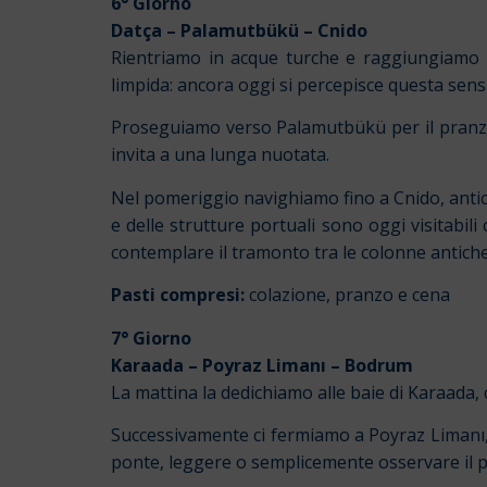
6° Giorno
Datça
–
Palamutbükü
–
Cnido
Rientriamo in acque turche e raggiungiamo D
limpida: ancora oggi si percepisce questa sens
Proseguiamo verso Palamutbükü per il pranzo.
invita a una lunga nuotata.
Nel pomeriggio navighiamo fino a Cnido, antica 
e delle strutture portuali sono oggi visitabi
contemplare il tramonto tra le colonne antiche
Pasti compresi:
colazione, pranzo e cena
7° Giorno
Karaada
–
Poyraz Limanı
–
Bodrum
La mattina la dedichiamo alle baie di Karaada
Successivamente ci fermiamo a Poyraz Limanı, s
ponte, leggere o semplicemente osservare il 