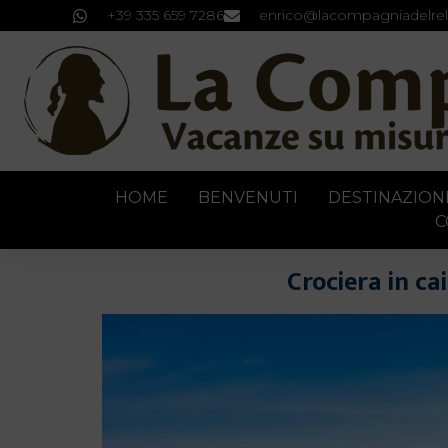
+39 335 659 7286
enrico@lacompagniadelrel
HOME
BENVENUTI
DESTINAZION
C
Crociera in ca