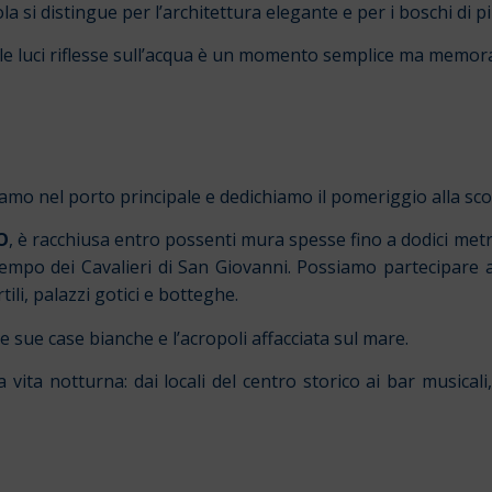
isola si distingue per l’architettura elegante e per i boschi di 
le luci riflesse sull’acqua è un momento semplice ma memora
 nel porto principale e dedichiamo il pomeriggio alla scope
O
, è racchiusa entro possenti mura spesse fino a dodici metr
tempo dei Cavalieri di San Giovanni. Possiamo partecipare 
i, palazzi gotici e botteghe.
le sue case bianche e l’acropoli affacciata sul mare.
ita notturna: dai locali del centro storico ai bar musicali