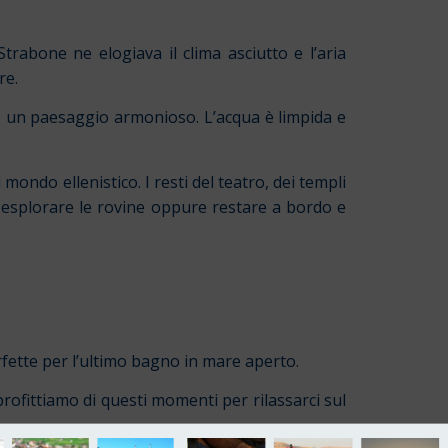
trabone ne elogiava il clima asciutto e l’aria
re.
o un paesaggio armonioso. L’acqua è limpida e
ondo ellenistico. I resti del teatro, dei templi
r esplorare le rovine oppure restare a bordo e
fette per l’ultimo bagno in mare aperto.
rofittiamo di questi momenti per rilassarci sul