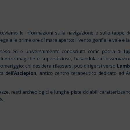
eviamo le informazioni sulla navigazione e sulle tappe d
regala le prime ore di mare aperto: il vento gonfia le vele e l
caneso ed è universalmente conosciuta come patria di
Ip
nfluenze magiche e superstiziose, basandola su osservazio
pomeriggio: chi desidera rilassarsi può dirigersi verso
Lamb
a dell’
Asclepion
, antico centro terapeutico dedicato ad A
e, resti archeologici e lunghe piste ciclabili caratterizzano 
e.