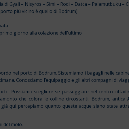
 di Gyali – Nisyros – Simi – Rodi – Datca – Palamutbuku – 
porto più vicino è quello
di Bodrum)
nata
primo giorno alla colazione dell’ultimo
bordo nel porto di Bodrum. Sistemiamo i bagagli nelle cabine
timana. Conosciamo l’equipaggio e gli altri compagni di viagg
to. Possiamo scegliere se passeggiare nel centro cittadino
ramonto che colora le colline circostanti. Bodrum, antica
già qui percepiamo quanto queste acque siano state attrav
i del molo.