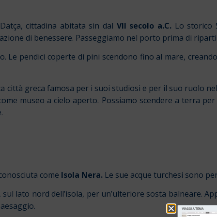
atça, cittadina abitata sin dal
VII secolo a.C.
Lo storico S
azione di benessere. Passeggiamo nel porto prima di riparti
 Le pendici coperte di pini scendono fino al mare, creand
città greca famosa per i suoi studiosi e per il suo ruolo nel m
li come museo a cielo aperto. Possiamo scendere a terra pe
.
, conosciuta come
Isola Nera.
Le sue acque turchesi sono per
ul lato nord dell’isola, per un’ulteriore sosta balneare. App
paesaggio.