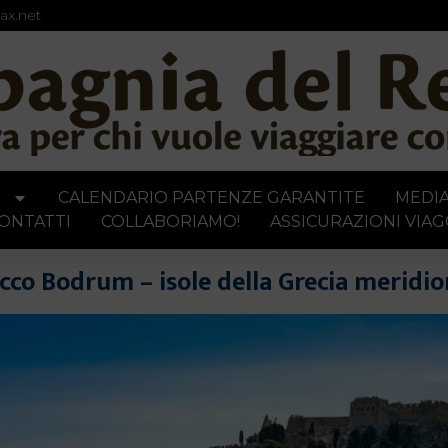
ax.net
I
CALENDARIO PARTENZE GARANTITE
MEDI
ONTATTI
COLLABORIAMO!
ASSICURAZIONI VIAG
icco Bodrum – isole della Grecia merid