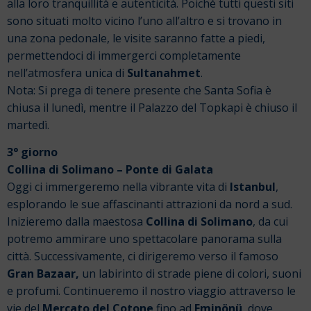
alla loro tranquillità e autenticità.
Poiché tutti questi siti
sono situati molto vicino l’uno all’altro e si trovano in
una zona pedonale, le visite saranno fatte a piedi,
permettendoci di immergerci completamente
nell’atmosfera unica di
Sultanahmet
.
Nota: Si prega di tenere presente che Santa Sofia è
chiusa il lunedì, mentre il Palazzo del Topkapi è chiuso il
martedì.
3° giorno
Collina di Solimano – Ponte di Galata
Oggi ci immergeremo nella vibrante vita di
Istanbul
,
esplorando le sue affascinanti attrazioni da nord a sud.
Inizieremo dalla maestosa
Collina di Solimano
, da cui
potremo ammirare uno spettacolare panorama sulla
città.
Successivamente, ci dirigeremo verso il famoso
Gran Bazaar,
un labirinto di strade piene di colori, suoni
e profumi. Continueremo il nostro viaggio attraverso le
vie del
Mercato del Cotone
fino ad
Eminönü
, dove