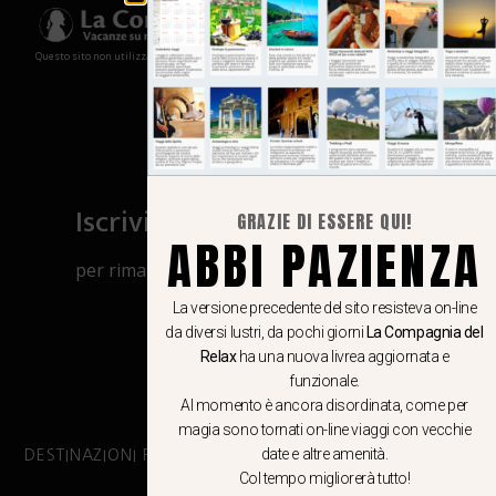
Questo sito non utilizza cookies e non memorizza in alcun modo le tue informazioni
Iscriviti al canale Whatsapp
GRAZIE DI ESSERE QUI!
ABBI PAZIENZA
per rimanere aggiornato su viaggi, eventi
e notizie!
La versione precedente del sito resisteva on-line
da diversi lustri, da pochi giorni
La Compagnia del
Relax
ha una nuova livrea aggiornata e
CLICCA QUI
funzionale.
Al momento è ancora disordinata, come per
magia sono tornati on-line viaggi con vecchie
date e altre amenità.
DESTINAZIONI PRINCIPALI
Col tempo migliorerà tutto!