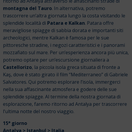
ritorno ad Antalya attraverso le affascinanti strade di
montagna del Tauro
.
In alternativa, potremo
trascorrere un’altra giornata lungo la costa visitando le
splendide località di
Patara e Kalkan
. Patara offre
meravigliose spiagge di sabbia dorata e importanti siti
archeologici, mentre Kalkan è famosa per le sue
pittoresche stradine, i negozi caratteristici e i panorami
mozzafiato sul mare.
Per un’esperienza ancora più unica,
potremo optare per un’escursione giornaliera a
Castellorizo
, la piccola isola greca situata di fronte a
Kaş, dove è stato girato il film “Mediterraneo” di Gabriele
Salvatores. Qui potremo esplorare l’isola, immergerci
nella sua affascinante atmosfera e godere delle sue
splendide spiagge.
Al termine della nostra giornata di
esplorazione, faremo ritorno ad Antalya per trascorrere
l’ultima notte del nostro viaggio.
15° giorno
Antalya > Istanbul > Italia