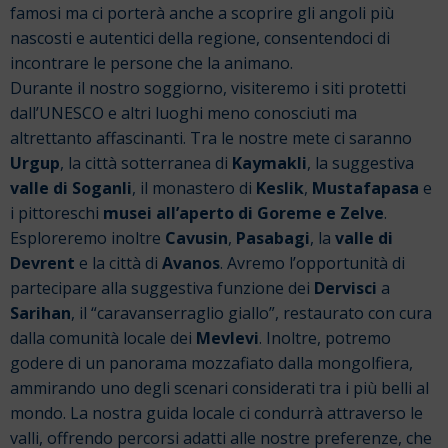
famosi ma ci porterà anche a scoprire gli angoli più
nascosti e autentici della regione, consentendoci di
incontrare le persone che la animano.
Durante il nostro soggiorno, visiteremo i siti protetti
dall’UNESCO e altri luoghi meno conosciuti ma
altrettanto affascinanti. Tra le nostre mete ci saranno
Urgup
, la città sotterranea di
Kaymakli
, la suggestiva
valle di Soganli
, il monastero di
Keslik
,
Mustafapasa
e
i pittoreschi
musei all’aperto di Goreme e Zelve
.
Esploreremo inoltre
Cavusin
,
Pasabagi
, la
valle di
Devrent
e la città di
Avanos
.
Avremo l’opportunità di
partecipare alla suggestiva funzione dei
Dervisci
a
Sarihan
, il “caravanserraglio giallo”, restaurato con cura
dalla comunità locale dei
Mevlevi
. Inoltre, potremo
godere di un panorama mozzafiato dalla mongolfiera,
ammirando uno degli scenari considerati tra i più belli al
mondo.
La nostra guida locale ci condurrà attraverso le
valli, offrendo percorsi adatti alle nostre preferenze, che