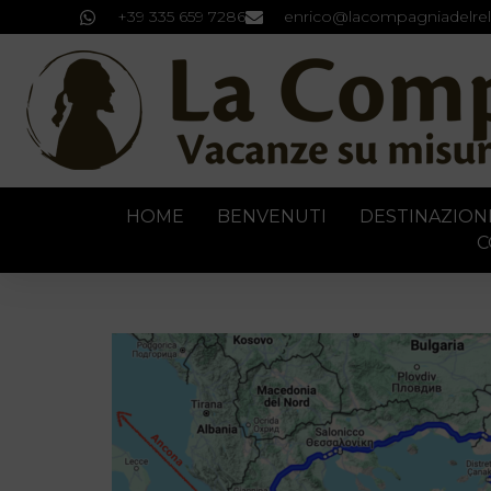
+39 335 659 7286
enrico@lacompagniadelrel
HOME
BENVENUTI
DESTINAZION
C