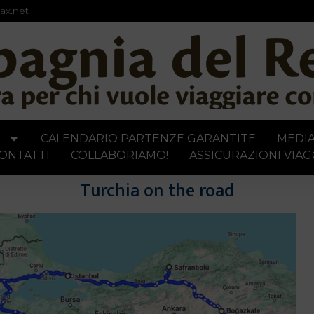
ax.net
I
CALENDARIO PARTENZE GARANTITE
MEDI
ONTATTI
COLLABORIAMO!
ASSICURAZIONI VIAG
Turchia on the road