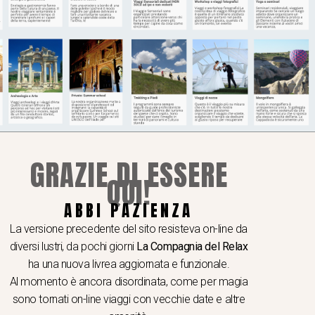
 della cultura turca, dal caffè al té alla mela,
 sempre presenti in ogni piccolo villaggio che
GRAZIE DI ESSERE
QUI!
ABBI PAZIENZA
I A TEMA
 e seminari
La versione precedente del sito resisteva on-line da
hop e viaggi video e fotografici
diversi lustri, da pochi giorni
La Compagnia del Relax
er School
ha una nuova livrea aggiornata e funzionale.
Al momento è ancora disordinata, come per magia
ogia & gastronomia
sono tornati on-line viaggi con vecchie date e altre
ere in caicco