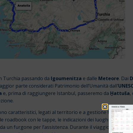
a in Turchia passando da
Igoumenitza
e dalle
Meteore
.
Dai
D
maggior parte considerati Patrimonio dell’Umanità dall’
UNES
a
e, prima di raggiungere Istanbul, passeremo da
Ḫattuša
,
ezione.
no caratteristici, legati al territorio e a gestione familiare
e roadbook con le tappe, le indicazioni dei luoghi da visitar
da un furgone per l’assistenza.
Durante il viaggio godremo 