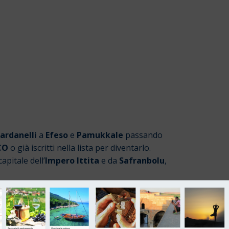
ardanelli
a
Efeso
e
Pamukkale
passando
CO
o già iscritti nella lista per diventarlo.
 capitale dell’
Impero Ittita
e da
Safranbolu
,
, come sempre nei nostri viaggi, seremo accolti
e, ristoranti mengiare e negozi dove fare un
di spelendidi panorami, potremo volere in