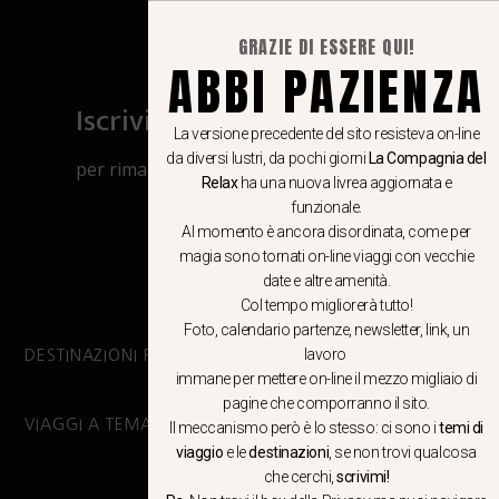
GRAZIE DI ESSERE QUI!
ABBI PAZIENZA
Iscriviti al canale Whatsapp
La versione precedente del sito resisteva on-line
da diversi lustri, da pochi giorni
La Compagnia del
per rimanere aggiornato su viaggi, eventi
Relax
ha una nuova livrea aggiornata e
e notizie!
funzionale.
Al momento è ancora disordinata, come per
magia sono tornati on-line viaggi con vecchie
CLICCA QUI
date e altre amenità.
Col tempo migliorerà tutto!
Foto, calendario partenze, newsletter, link, un
lavoro
DESTINAZIONI PRINCIPALI
immane per mettere on-line il mezzo migliaio di
pagine che comporranno il sito.
VIAGGI A TEMA
Il meccanismo però è lo stesso: ci sono i
temi di
viaggio
e le
destinazioni
, se non trovi qualcosa
che cerchi,
scrivimi!