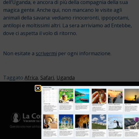
dell’Uganda, e ancora di più della compagnia della sua
magica gente. Anche qui, non mancano le visite agli
animali della savana: vediamo rinoceronti, ippopotami,
antilopi e moltissimi altri. La sera arriviamo ad Entebbe,
dove ci aspetta il volo di ritorno.
Non esitate a
scrivermi
per ogni informazione.
Taggato
Africa
,
Safari
,
Uganda
Questo sito non utilizza cookies e non memorizza in alcun modo le tue informazioni