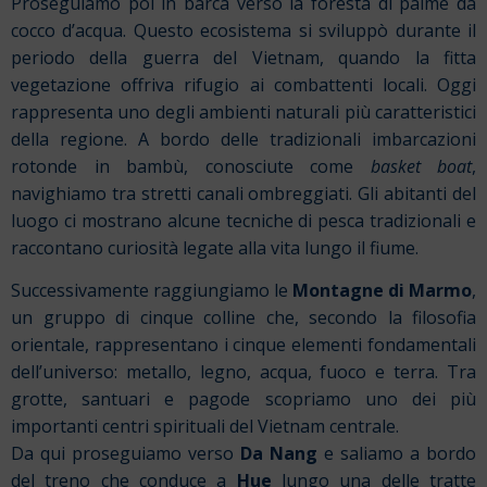
Proseguiamo poi in barca verso la foresta di palme da
cocco d’acqua. Questo ecosistema si sviluppò durante il
periodo della guerra del Vietnam, quando la fitta
vegetazione offriva rifugio ai combattenti locali. Oggi
rappresenta uno degli ambienti naturali più caratteristici
della regione.
A bordo delle tradizionali imbarcazioni
rotonde in bambù, conosciute come
basket boat
,
navighiamo tra stretti canali ombreggiati. Gli abitanti del
luogo ci mostrano alcune tecniche di pesca tradizionali e
raccontano curiosità legate alla vita lungo il fiume.
Successivamente raggiungiamo le
Montagne di Marmo
,
un gruppo di cinque colline che, secondo la filosofia
orientale, rappresentano i cinque elementi fondamentali
dell’universo: metallo, legno, acqua, fuoco e terra. Tra
grotte, santuari e pagode scopriamo uno dei più
importanti centri spirituali del Vietnam centrale.
Da qui proseguiamo verso
Da Nang
e saliamo a bordo
del treno che conduce a
Hue
lungo una delle tratte