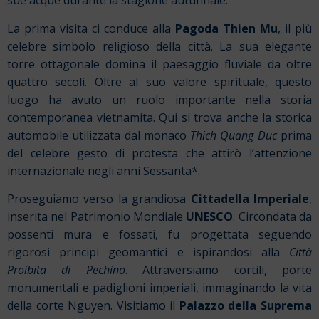
sue acque durante la stagione autunnale.
La prima visita ci conduce alla
Pagoda Thien Mu
, il più
celebre simbolo religioso della città. La sua elegante
torre ottagonale domina il paesaggio fluviale da oltre
quattro secoli. Oltre al suo valore spirituale, questo
luogo ha avuto un ruolo importante nella storia
contemporanea vietnamita. Qui si trova anche la storica
automobile utilizzata dal monaco
Thich Quang Duc
prima
del celebre gesto di protesta che attirò l’attenzione
internazionale negli anni Sessanta*.
Proseguiamo verso la grandiosa
Cittadella Imperiale
,
inserita nel Patrimonio Mondiale
UNESCO
. Circondata da
possenti mura e fossati, fu progettata seguendo
rigorosi principi geomantici e ispirandosi alla
Città
Proibita di Pechino
.
Attraversiamo cortili, porte
monumentali e padiglioni imperiali, immaginando la vita
della corte Nguyen. Visitiamo il
Palazzo della Suprema