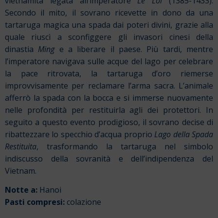
vietnamita legata all’imperatore
Le Loi
(1385-1433).
Secondo il mito, il sovrano ricevette in dono da una
tartaruga magica una spada dai poteri divini, grazie alla
quale riuscì a sconfiggere gli invasori cinesi della
dinastia
Ming
e a liberare il paese. Più tardi, mentre
l’imperatore navigava sulle acque del lago per celebrare
la pace ritrovata, la tartaruga d’oro riemerse
improvvisamente per reclamare l’arma sacra. L’animale
afferrò la spada con la bocca e si immerse nuovamente
nelle profondità per restituirla agli dei protettori. In
seguito a questo evento prodigioso, il sovrano decise di
ribattezzare lo specchio d’acqua proprio
Lago della Spada
Restituita
, trasformando la tartaruga nel simbolo
indiscusso della sovranità e dell’indipendenza del
Vietnam.
Notte a:
Hanoi
Pasti compresi:
colazione