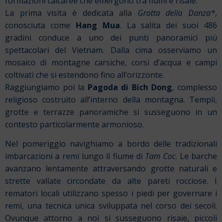
formazioni calcaree che emergono tra fiumi e risaie.
La prima visita è dedicata alla
Grotta della Danza*
,
conosciuta come
Hang Mua
. La salita dei suoi 486
gradini conduce a uno dei punti panoramici più
spettacolari del Vietnam. Dalla cima osserviamo un
mosaico di montagne carsiche, corsi d’acqua e campi
coltivati che si estendono fino all’orizzonte.
Raggiungiamo poi la
Pagoda di Bich Dong
, complesso
religioso costruito all’interno della montagna. Templi,
grotte e terrazze panoramiche si susseguono in un
contesto particolarmente armonioso.
Nel pomeriggio navighiamo a bordo delle tradizionali
imbarcazioni a remi lungo il fiume di
Tam Coc
. Le barche
avanzano lentamente attraversando grotte naturali e
strette vallate circondate da alte pareti rocciose. I
rematori locali utilizzano spesso i piedi per governare i
remi, una tecnica unica sviluppata nel corso dei secoli.
Ovunque attorno a noi si susseguono risaie, piccoli