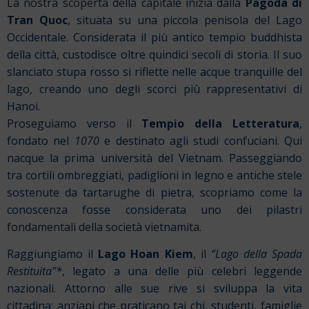
La nostra scoperta della capitale inizia dalla
Pagoda di
Tran Quoc
, situata su una piccola penisola del Lago
Occidentale. Considerata il più antico tempio buddhista
della città, custodisce oltre quindici secoli di storia. Il suo
slanciato stupa rosso si riflette nelle acque tranquille del
lago, creando uno degli scorci più rappresentativi di
Hanoi.
Proseguiamo verso il
Tempio della Letteratura
,
fondato nel
1070
e destinato agli studi confuciani. Qui
nacque la prima università del Vietnam. Passeggiando
tra cortili ombreggiati, padiglioni in legno e antiche stele
sostenute da tartarughe di pietra, scopriamo come la
conoscenza fosse considerata uno dei pilastri
fondamentali della società vietnamita.
Raggiungiamo il
Lago Hoan Kiem
, il
“Lago della Spada
Restituita”*
, legato a una delle più celebri leggende
nazionali. Attorno alle sue rive si sviluppa la vita
cittadina: anziani che praticano tai chi, studenti, famiglie