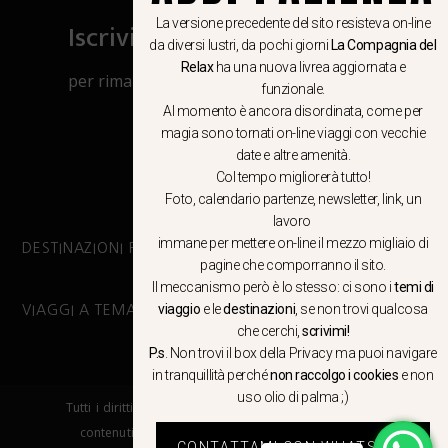
Iscriviti al canale Whatsapp
La versione precedente del sito resisteva on-line
da diversi lustri, da pochi giorni
La Compagnia del
Relax
ha una nuova livrea aggiornata e
per rimanere aggiornato su viaggi, eventi
funzionale.
e notizie!
Al momento è ancora disordinata, come per
magia sono tornati on-line viaggi con vecchie
date e altre amenità.
CLICCA QUI
Col tempo migliorerà tutto!
Foto, calendario partenze, newsletter, link, un
lavoro
immane per mettere on-line il mezzo migliaio di
DESTINAZIONI PRINCIPALI
pagine che comporranno il sito.
Il meccanismo però è lo stesso: ci sono i
temi di
viaggio
e le
destinazioni
, se non trovi qualcosa
VIAGGI A TEMA
che cerchi,
scrivimi!
P.s
. Non trovi il box della Privacy ma
puoi navigare
in tranquillità
perché
non raccolgo i cookies
e non
uso olio di palma ;)
Tutti i diritti riservati. E’ vietata la copia e la riproduzione dei
contenuti in qualsiasi modo o forma. – COPYRIGHT ©LA
CONTATTAMI CON WHATSAPP