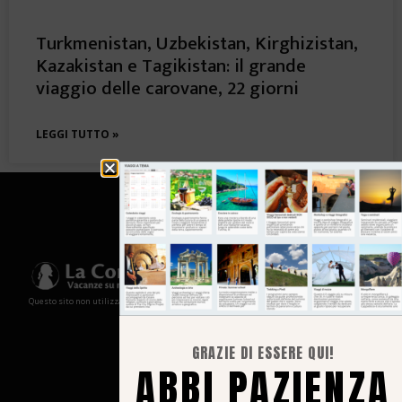
Turkmenistan, Uzbekistan, Kirghizistan,
Kazakistan e Tagikistan: il grande
viaggio delle carovane, 22 giorni
LEGGI TUTTO »
Questo sito non utilizza cookies e non memorizza in alcun modo le tue informazioni
GRAZIE DI ESSERE QUI!
ABBI PAZIENZA