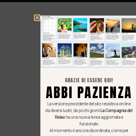
GRAZIE DI ESSERE QUI!
ABBI PAZIENZA
La versione precedente del sito resisteva on-line
da diversi lustri, da pochi giorni
La Compagnia del
Relax
ha una nuova livrea aggiornata e
funzionale.
Al momento è ancora disordinata, come per