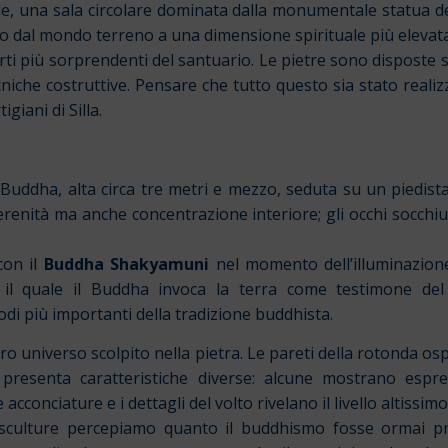
e, una sala circolare dominata dalla monumentale statua d
 dal mondo terreno a una dimensione spirituale più elevata
parti più sorprendenti del santuario. Le pietre sono dispos
iche costruttive. Pensare che tutto questo sia stato realizz
giani di Silla.
Buddha, alta circa tre metri e mezzo, seduta su un piedista
erenità ma anche concentrazione interiore; gli occhi socchi
con il
Buddha Shakyamuni
nel momento dell’illuminazione
 il quale il Buddha invoca la terra come testimone del 
di più importanti della tradizione buddhista.
ero universo scolpito nella pietra. Le pareti della rotonda o
ra presenta caratteristiche diverse: alcune mostrano espr
 acconciature e i dettagli del volto rivelano il livello altissimo
culture percepiamo quanto il buddhismo fosse ormai pro