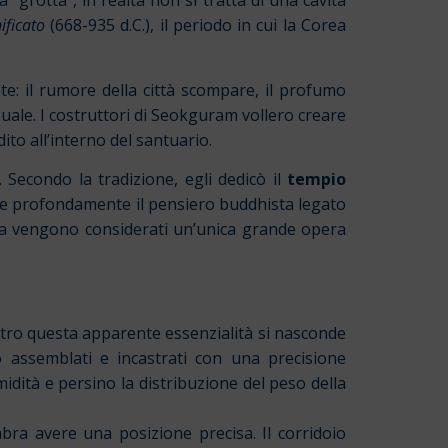
“grotta”, in realtà non si tratta di una cavità
nificato
(668-935 d.C.), il periodo in cui la Corea
: il rumore della città scompare, il profumo
uale. I costruttori di Seokguram vollero creare
ito all’interno del santuario.
a. Secondo la tradizione, egli dedicò il
tempio
ette profondamente il pensiero buddhista legato
uksa vengono considerati un’unica grande opera
etro questa apparente essenzialità si nasconde
o assemblati e incastrati con una precisione
umidità e persino la distribuzione del peso della
ra avere una posizione precisa. Il corridoio