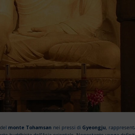
 del
monte Tohamsan
nei pressi di
Gyeongju
, rappresenta