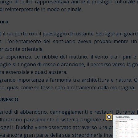
ogo di culto: rappresentava anche il prestigio culturale 
 di reinterpretarle in modo originale.
tura
 è il rapporto con il paesaggio circostante. Seokguram guarda
. L’orientamento del santuario aveva probabilmente un si
rizzonte orientale.
sperienza. Le nebbie del mattino, il vento tra i pini e il 
glie si tingono di rosso e arancione, il percorso verso la gr
a essenziale e quasi austera.
 grande importanza all’armonia tra architettura e natura. 
so, quasi come se fosse nato direttamente dalla montagna.
 UNESCO
riodi di abbandono, danneggiamenti e restauri. Durante il
terarono parzialmente il sistema originale di ventilazione,
oggi il Buddha viene osservato attraverso una parete di vetro 
va ancora gran parte della sua straordinaria integrità artist