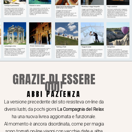
ro valore universale come capolavori dell’arte
Ci troviamo davanti a un luogo pensato per
ercepisce immediatamente la forza silenziosa
oltre mille anni.
GRAZIE DI ESSERE
QUI!
I A TEMA
ABBI PAZIENZA
 e seminari
La versione precedente del sito resisteva on-line da
hop e viaggi video e fotografici
diversi lustri, da pochi giorni
La Compagnia del Relax
er School
ha una nuova livrea aggiornata e funzionale.
Al momento è ancora disordinata, come per magia
ogia & gastronomia
sono tornati on-line viaggi con vecchie date e altre