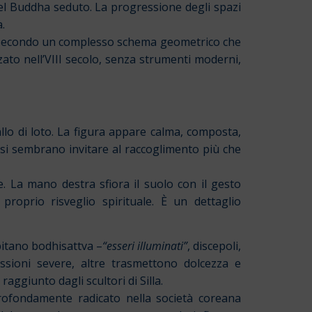
el Buddha seduto. La progressione degli spazi
.
te secondo un complesso schema geometrico che
ato nell’VIII secolo, senza strumenti moderni,
llo di loto. La figura appare calma, composta,
usi sembrano invitare al raccoglimento più che
. La mano destra sfiora il suolo con il gesto
proprio risveglio spirituale. È un dettaglio
spitano bodhisattva –
“esseri illuminati”
, discepoli,
essioni severe, altre trasmettono dolcezza e
 raggiunto dagli scultori di Silla.
fondamente radicato nella società coreana