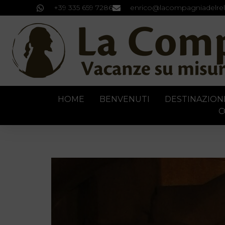
+39 335 659 7286
enrico@lacompagniadelrel
HOME
BENVENUTI
DESTINAZION
C