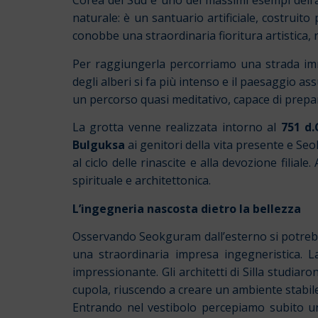
Corea del Sud e uno dei massimi esempi dell’ar
naturale: è un santuario artificiale, costruito
conobbe una straordinaria fioritura artistica, r
Per raggiungerla percorriamo una strada imm
degli alberi si fa più intenso e il paesaggio 
un percorso quasi meditativo, capace di prepara
La grotta venne realizzata intorno al
751 d.
Bulguksa
ai genitori della vita presente e Se
al ciclo delle rinascite e alla devozione fil
spirituale e architettonica.
L’ingegneria nascosta dietro la bellezza
Osservando Seokguram dall’esterno si potrebbe
una straordinaria impresa ingegneristica. L
impressionante. Gli architetti di Silla studiaro
cupola, riuscendo a creare un ambiente stabile 
Entrando nel vestibolo percepiamo subito un