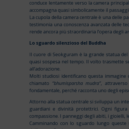
conduce lentamente verso la camera principal
accompagna quasi simbolicamente il passaggio
La cupola della camera centrale è una delle 
testimonia una conoscenza avanzata delle tecn
rende ancora più straordinaria l’opera degli arti
Lo sguardo silenzioso del Buddha
Il cuore di Seokguram è la grande statua del 
quasi sospesa nel tempo. Il volto trasmette s
all’adorazione.
Molti studiosi identificano questa immagine 
chiamato
“bhumisparsha mudra”
, attraverso
fondamentale, perché racconta uno degli episo
Attorno alla statua centrale si sviluppa un int
guardiani e divinità protettrici. Ogni figu
compassione. I panneggi degli abiti, i gioielli, le
Camminando con lo sguardo lungo queste s