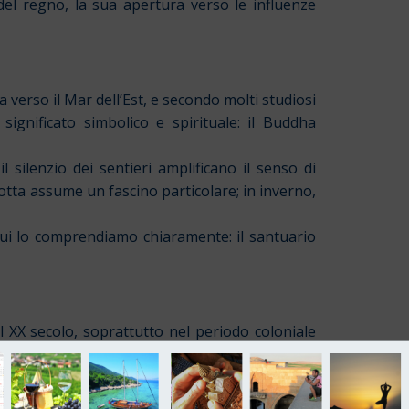
del regno, la sua apertura verso le influenze
 verso il Mar dell’Est, e secondo molti studiosi
gnificato simbolico e spirituale: il Buddha
silenzio dei sentieri amplificano il senso di
otta assume un fascino particolare; in inverno,
Qui lo comprendiamo chiaramente: il santuario
 XX secolo, soprattutto nel periodo coloniale
 creando problemi di umidità all’interno della
che limita l’accesso diretto dei visitatori.
ica. Nel
1995
Seokguram e il
Tempio Bulguksa