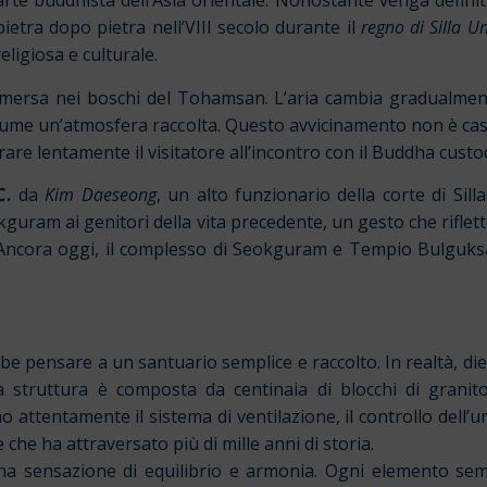
te buddhista dell’Asia orientale. Nonostante venga definita 
 pietra dopo pietra nell’VIII secolo durante il
regno di Silla U
eligiosa e culturale.
ersa nei boschi del Tohamsan. L’aria cambia gradualmente
assume un’atmosfera raccolta. Questo avvicinamento non è cas
re lentamente il visitatore all’incontro con il Buddha custod
C.
da
Kim Daeseong
, un alto funzionario della corte di Sill
okguram ai genitori della vita precedente, un gesto che rifl
iale. Ancora oggi, il complesso di Seokguram e Tempio Bulg
 pensare a un santuario semplice e raccolto. In realtà, di
a struttura è composta da centinaia di blocchi di granit
no attentamente il sistema di ventilazione, il controllo dell’
che ha attraversato più di mille anni di storia.
a sensazione di equilibrio e armonia. Ogni elemento semb