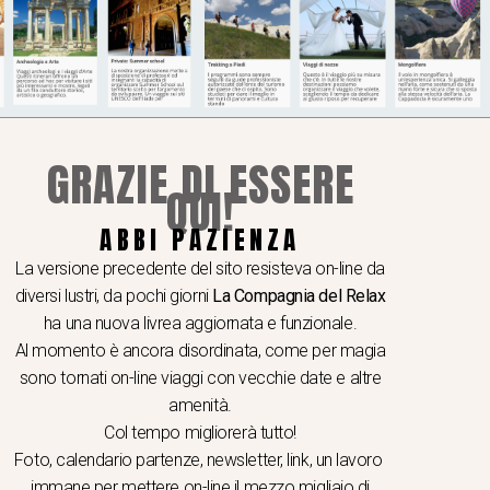
 profondo delle campane del tempio, percepiamo
GRAZIE DI ESSERE
QUI!
ABBI PAZIENZA
I A TEMA
 e seminari
La versione precedente del sito resisteva on-line da
hop e viaggi video e fotografici
diversi lustri, da pochi giorni
La Compagnia del Relax
er School
ha una nuova livrea aggiornata e funzionale.
Al momento è ancora disordinata, come per magia
ogia & gastronomia
sono tornati on-line viaggi con vecchie date e altre
ere in caicco
amenità.
i dello Spirito
Col tempo migliorerà tutto!
ologia e Arte
Foto, calendario partenze, newsletter, link, un lavoro
i dei quattro sensi
immane per mettere on-line il mezzo migliaio di