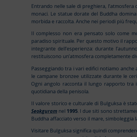
Entrando nelle sale di preghiera, l’atmosfera
monaci. Le statue dorate del Buddha dominano
morbida e raccolta. Anche nei periodi più fre
Il complesso non era pensato solo come mo
paradiso spirituale. Per questo motivo il rapp
integrante dell’esperienza: durante l’autunno
restituiscono un’atmosfera completamente di
Passeggiando tra i vari edifici notiamo anche a
le campane bronzee utilizzate durante le cerim
Ogni angolo racconta il lungo rapporto tra i
quotidiana della penisola.
Il valore storico e culturale di Bulguksa è sta
Seokguram
nel
1995
. I due siti sono strettam
Buddha affacciato verso il mare, simboleggia l
Visitare Bulguksa significa quindi comprender