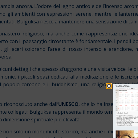
 cambia ancora. L’odore del legno antico e dell’incenso ac
 gli ambienti con espressioni serene, mentre le lanterne
quentati, Bulguksa riesce a mantenere una sensazione di ca
nastero religioso, ma anche come rappresentazione ide
orto con il paesaggio circostante è fondamentale. I pendii 
, gli aceri colorano l’area di rosso intenso e arancione, 
versa.
lcuni dettagli che spesso sfuggono a una visita veloce: le piet
onie, i piccoli spazi dedicati alla meditazione e le iscrizio
l popolo coreano e il buddhismo, una religione che ha inf
to riconosciuto anche dall’
UNESCO
, che lo ha inserito tra i
ente collegati: Bulguksa rappresenta il mondo terreno della 
a dimensione spirituale più elevata.
e non solo un monumento storico, ma anche il modo in cui l