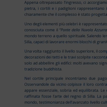
Appena oltrepassato l’ingresso, ci accorgiamo
pietra, i cortili e i padiglioni rappresenta
chiaramente che il complesso è stato progettat
Uno degli elementi più celebri è rappresentato
conosciuta come il
“Ponte della Nuvola Azzurra
mondo terreno a quello spirituale. Salendo len
Silla, capaci di lavorare enormi blocchi di gra
Una volta raggiunto il livello superiore, il com
decorazioni dei tetti e le travi scolpite racco
solo ad abbellire gli edifici: molti avevano signi
tradizione buddhista.
Nel cortile principale incontriamo due pago
Osservandole da vicino colpisce il loro contr
appare essenziale, sobria ed equilibrata. Le
raffinata fosse l’arte del regno di Silla. La
mondo, testimonianza dell’avanzato livello cult