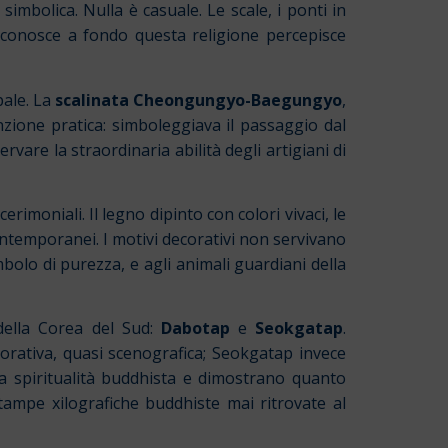
mbolica. Nulla è casuale. Le scale, i ponti in
n conosce a fondo questa religione percepisce
pale. La
scalinata
Cheongungyo-Baegungyo
,
zione pratica: simboleggiava il passaggio dal
are la straordinaria abilità degli artigiani di
rimoniali. Il legno dipinto con colori vivaci, le
contemporanei. I motivi decorativi non servivano
 simbolo di purezza, e agli animali guardiani della
 della Corea del Sud:
Dabotap
e
Seokgatap
.
corativa, quasi scenografica; Seokgatap invece
la spiritualità buddhista e dimostrano quanto
stampe xilografiche buddhiste mai ritrovate al