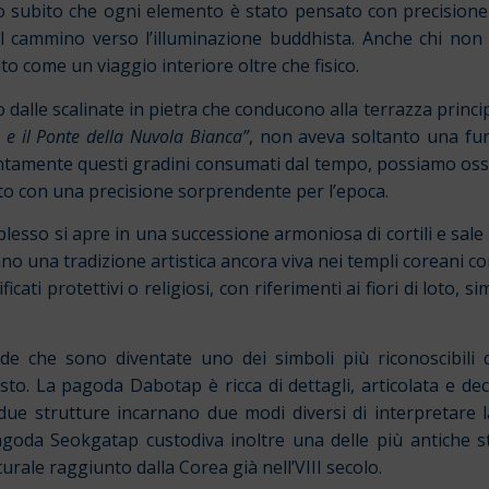
 subito che ogni elemento è stato pensato con precisione si
no il cammino verso l’illuminazione buddhista. Anche chi no
o come un viaggio interiore oltre che fisico.
 dalle scalinate in pietra che conducono alla terrazza princi
 e il Ponte della Nuvola Bianca”
, non aveva soltanto una fun
tamente questi gradini consumati dal tempo, possiamo osserv
nito con una precisione sorprendente per l’epoca.
plesso si apre in una successione armoniosa di cortili e sale ce
ntano una tradizione artistica ancora viva nei templi coreani 
ficati protettivi o religiosi, con riferimenti ai fiori di loto,
de che sono diventate uno dei simboli più riconoscibili
asto. La pagoda Dabotap è ricca di dettagli, articolata e de
 due strutture incarnano due modi diversi di interpretare 
 pagoda Seokgatap custodiva inoltre una delle più antiche 
urale raggiunto dalla Corea già nell’VIII secolo.