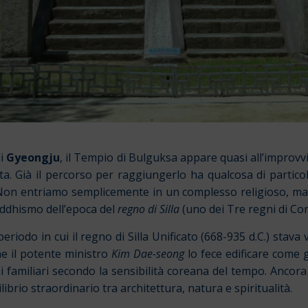
di
Gyeongju
, il Tempio di Bulguksa appare quasi all’improvvis
. Già il percorso per raggiungerlo ha qualcosa di particolar
 Non entriamo semplicemente in un complesso religioso, ma i
uddhismo dell’epoca del
regno di Silla
(uno dei Tre regni di Cor
 periodo in cui il regno di Silla Unificato (668-935 d.C.) stav
che il potente ministro
Kim Dae-seong
lo fece edificare come 
mi familiari secondo la sensibilità coreana del tempo. Ancora
brio straordinario tra architettura, natura e spiritualità.