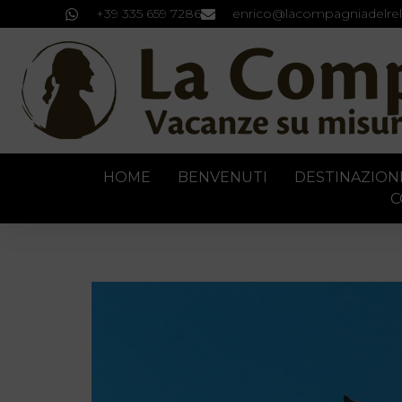
+39 335 659 7286
enrico@lacompagniadelrel
HOME
BENVENUTI
DESTINAZION
C