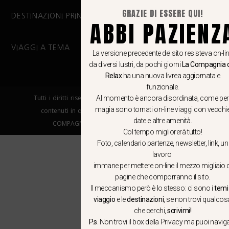
GRAZIE DI ESSERE QUI!
DESTINAZIONI PRINCIPALI
ABBI PAZIENZ
VIAGGI A TEMA
La versione precedente del sito resisteva on-li
da diversi lustri, da pochi giorni
La Compagnia 
Relax
ha una nuova livrea aggiornata e
funzionale.
Tutti i diritti riservati. E’ vietata la copia e la riproduzione dei
Al momento è ancora disordinata, come per
magia sono tornati on-line viaggi con vecchi
contenuti in qualsiasi modo o forma. – COPYRIGHT ©LA
date e altre amenità.
COMPAGNIA DEL RELAX – Made in Springfield srl
Col tempo migliorerà tutto!
Foto, calendario partenze, newsletter, link, un
lavoro
immane per mettere on-line il mezzo migliaio d
pagine che comporranno il sito.
Il meccanismo però è lo stesso: ci sono i
temi 
viaggio
e le
destinazioni
, se non trovi qualcos
che cerchi,
scrivimi!
P.s
. Non trovi il box della Privacy ma
puoi navig