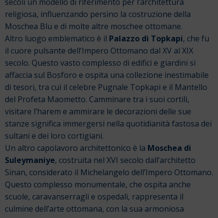
secoli un modello di riferimento per l’architettura
religiosa, influenzando persino la costruzione della
Moschea Blu e di molte altre moschee ottomane.
Altro luogo emblematico è il
Palazzo di Topkapi
, che fu
il cuore pulsante dell’Impero Ottomano dal XV al XIX
secolo. Questo vasto complesso di edifici e giardini si
affaccia sul Bosforo e ospita una collezione inestimabile
di tesori, tra cui il celebre Pugnale Topkapi e il Mantello
del Profeta Maometto. Camminare tra i suoi cortili,
visitare l’harem e ammirare le decorazioni delle sue
stanze significa immergersi nella quotidianità fastosa dei
sultani e dei loro cortigiani.
Un altro capolavoro architettonico è la
Moschea di
Suleymaniye
, costruita nel XVI secolo dall’architetto
Sinan, considerato il Michelangelo dell’Impero Ottomano.
Questo complesso monumentale, che ospita anche
scuole, caravanserragli e ospedali, rappresenta il
culmine dell’arte ottomana, con la sua armoniosa