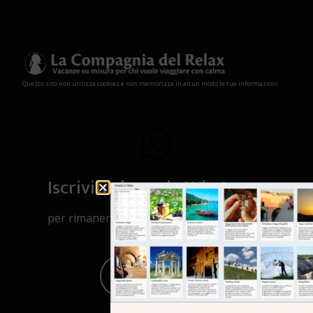
Questo sito non utilizza cookies e non memorizza in alcun modo le tue informazioni
Iscriviti al canale Whatsapp
per rimanere aggiornato su viaggi, eventi
e notizie!
CLICCA QUI