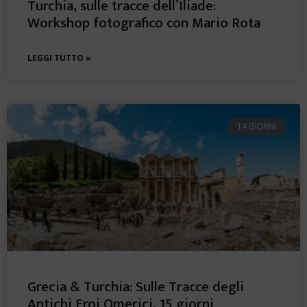
Turchia, sulle tracce dell’Iliade:
Workshop fotografico con Mario Rota
LEGGI TUTTO »
14 GIORNI
Grecia & Turchia: Sulle Tracce degli
Antichi Eroi Omerici, 15 giorni