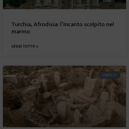
Turchia, Afrodisia: l’Incanto scolpito nel
marmo
LEGGI TUTTO »
UNESCO