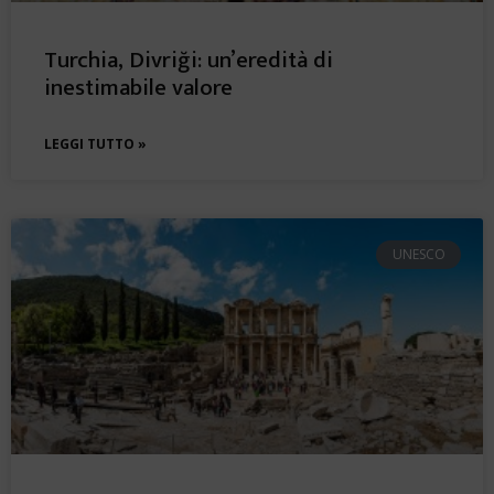
Turchia, Divriği: un’eredità di
inestimabile valore
LEGGI TUTTO »
UNESCO