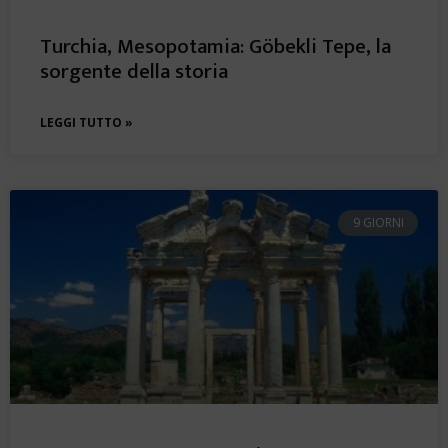
Turchia, Mesopotamia: Göbekli Tepe, la
sorgente della storia
LEGGI TUTTO »
9 GIORNI