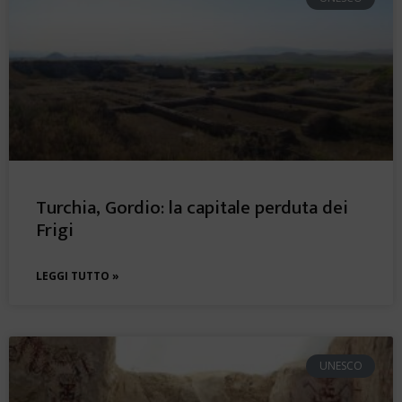
Turchia, Gordio: la capitale perduta dei
Frigi
LEGGI TUTTO »
UNESCO