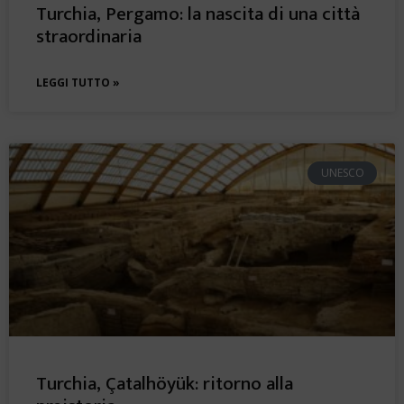
Turchia, Pergamo: la nascita di una città
straordinaria
LEGGI TUTTO »
UNESCO
Turchia, Çatalhöyük: ritorno alla