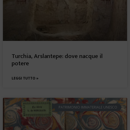
Turchia, Arslantepe: dove nacque il
potere
LEGGI TUTTO »
PATRIMONIO IMMATERIALE UNESCO