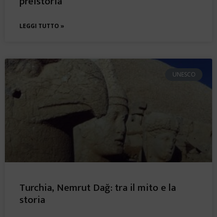
preistoria
LEGGI TUTTO »
UNESCO
Turchia, Nemrut Dağ: tra il mito e la
storia