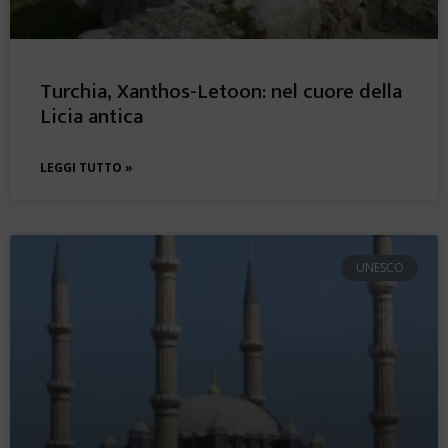
Turchia, Xanthos-Letoon: nel cuore della
Licia antica
LEGGI TUTTO »
UNESCO