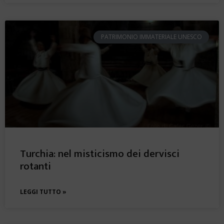
PATRIMONIO IMMATERIALE UNESCO
Turchia: nel misticismo dei dervisci
rotanti
LEGGI TUTTO »