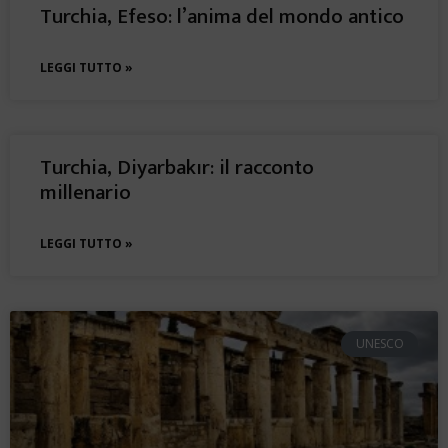
Turchia, Efeso: l’anima del mondo antico
LEGGI TUTTO »
Turchia, Diyarbakır: il racconto
millenario
LEGGI TUTTO »
UNESCO