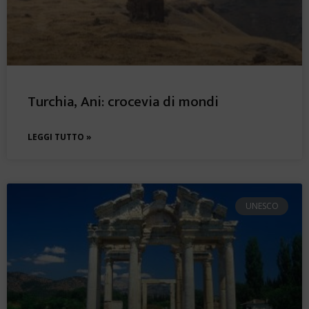
Turchia, Ani: crocevia di mondi
LEGGI TUTTO »
UNESCO