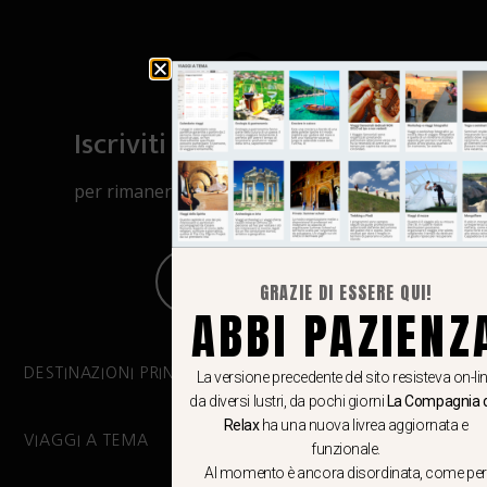
Iscriviti al canale Whatsapp
per rimanere aggiornato su viaggi, eventi
e notizie!
CLICCA QUI
GRAZIE DI ESSERE QUI!
ABBI PAZIENZ
DESTINAZIONI PRINCIPALI
La versione precedente del sito resisteva on-li
da diversi lustri, da pochi giorni
La Compagnia 
Relax
ha una nuova livrea aggiornata e
VIAGGI A TEMA
funzionale.
Al momento è ancora disordinata, come per