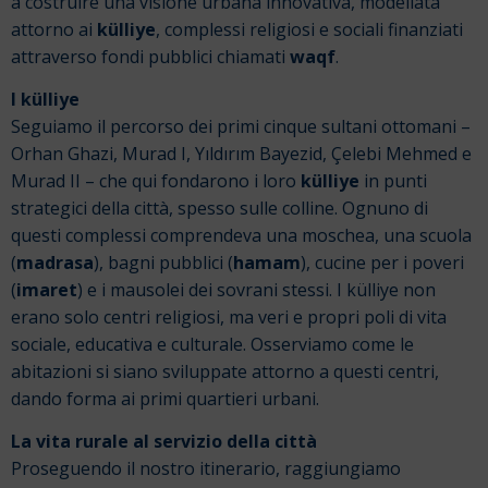
a costruire una visione urbana innovativa, modellata
attorno ai
külliye
, complessi religiosi e sociali finanziati
attraverso fondi pubblici chiamati
waqf
.
I külliye
Seguiamo il percorso dei primi cinque sultani ottomani –
Orhan Ghazi, Murad I, Yıldırım Bayezid, Çelebi Mehmed e
Murad II – che qui fondarono i loro
külliye
in punti
strategici della città, spesso sulle colline. Ognuno di
questi complessi comprendeva una moschea, una scuola
(
madrasa
), bagni pubblici (
hamam
), cucine per i poveri
(
imaret
) e i mausolei dei sovrani stessi. I külliye non
erano solo centri religiosi, ma veri e propri poli di vita
sociale, educativa e culturale. Osserviamo come le
abitazioni si siano sviluppate attorno a questi centri,
dando forma ai primi quartieri urbani.
La vita rurale al servizio della città
Proseguendo il nostro itinerario, raggiungiamo