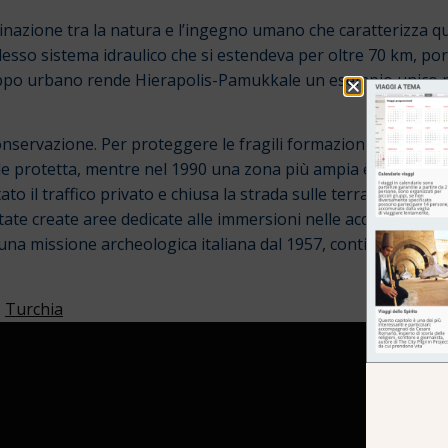
azione tra la natura e l’ingegno umano che caratterizza ques
sso sistema idraulico che si estendeva per oltre 70 km, por
luppo urbano rende Hierapolis-Pamukkale un esempio unico 
conservazione. Per proteggere le fragili formazioni di traver
 protetta, mentre nel 1990 una zona più ampia è stata dichia
to il traffico privato e chiusa la strada sulle terrazze di trav
tate create aree dedicate alle immersioni nelle acque termali
a una missione archeologica italiana dal 1957, continuano a riv
,
Turchia