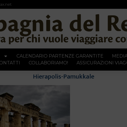
ax.net
I
CALENDARIO PARTENZE GARANTITE
MEDI
ONTATTI
COLLABORIAMO!
ASSICURAZIONI VIAG
Hierapolis-Pamukkale