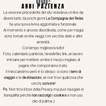
QUI!
ABBI PAZIENZA
I A TEMA
 e seminari
La versione precedente del sito resisteva on-line da
hop e viaggi video e fotografici
diversi lustri, da pochi giorni
La Compagnia del Relax
er School
ha una nuova livrea aggiornata e funzionale.
Al momento è ancora disordinata, come per magia
ogia & gastronomia
sono tornati on-line viaggi con vecchie date e altre
ere in caicco
amenità.
i dello Spirito
Col tempo migliorerà tutto!
ologia e Arte
Foto, calendario partenze, newsletter, link, un lavoro
i dei quattro sensi
immane per mettere on-line il mezzo migliaio di
pagine che comporranno il sito.
ing a Piedi
Il meccanismo però è lo stesso: ci sono i
temi di
i di nozze
viaggio
e le
destinazioni
, se non trovi qualcosa che
olfiere
cerchi,
scrivimi!
P.s
. Non trovi il box della Privacy ma
puoi navigare in
tranquillità
perché
non raccolgo i cookies
e non uso
olio di palma ;)