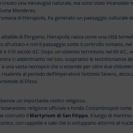
creato una meraviglia naturale, ma sono state incanalate i
l fiume Menderes.
romana di Hierapolis, ha generato un paesaggio culturale di
stia attalide di Pergamo, Hierapolis nasce come una città term
sfruttato e con il passaggio sotto il controllo romano, nel 13
e il III secolo d.C.
Dopo un violento terremoto nel 60 d.C., v
ntre ci addentriamo nel sito, scopriamo le testimonianze d
e a una vasta necropoli che si estende per oltre due chilometr
, risalente al periodo dell’imperatore
Settimio Severo, decor
Artemide di Efeso.
 divenne un importante centro religioso.
istianesimo religione ufficiale e fondò Costantinopoli come nu
ne costruito il
Martyrium di San Filippo
, il luogo di martiri
onico, con cappelle e sale che si sviluppano attorno al nucle