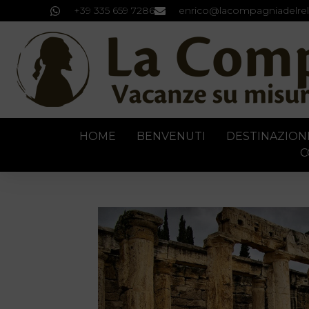
+39 335 659 7286
enrico@lacompagniadelrel
HOME
BENVENUTI
DESTINAZION
C