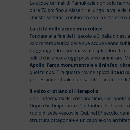
Le acque termali di Pamukkale non solo hanno 
oltre 70 km fino a Alaşehir e lungo la valle de
Questo sistema, combinato con la città greco-
La città delle acque miracolose
Fondata alla fine del II secolo a.C. dalla dina
valore terapeutico delle sue acque venne subito 
raggiungendo il suo massimo splendore tra il II 
edifici che ancora oggi possiamo ammirare.
Me
Apollo
,
l’arco monumentale
e il
ninfeo
, oltr
quel tempo. Tra queste rovine spicca il
teatro
processione rituale e un sacrificio in onore di 
Il volto cristiano di Hierapolis
Con l’affermarsi del cristianesimo, Hierapolis
Dopo che l’imperatore Costantino dichiarò il cr
ruolo di sede vescovile. Qui, nel 5° secolo, ven
struttura ottagonale è un capolavoro architett