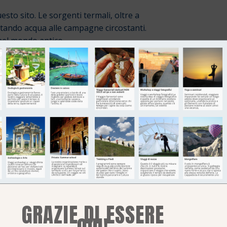
to sito. Le sorgenti termali, oltre a
tando acqua alle campagne circostanti.
nel mondo antico.
tino, dal 1980 Hierapolis-Pamukkale è
rata “area speciale protetta”. Per la
ertino. L’accesso ai travertini è limitato per
.
elare nuovi dettagli sulla vita nell’antica
GRAZIE DI ESSERE