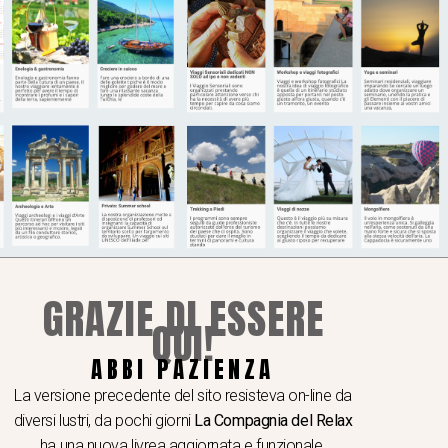
GRAZIE DI ESSERE
QUI!
ABBI PAZIENZA
I A TEMA
 e seminari
La versione precedente del sito resisteva on-line da
hop e viaggi video e fotografici
diversi lustri, da pochi giorni
La Compagnia del Relax
er School
ha una nuova livrea aggiornata e funzionale.