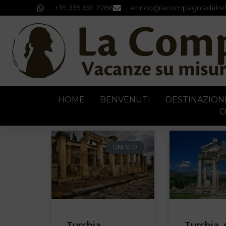
+39 335 659 7286
enrico@lacompagniadelrel
HOME
BENVENUTI
DESTINAZION
C
UNESCO
Turchia,
Turchia, 