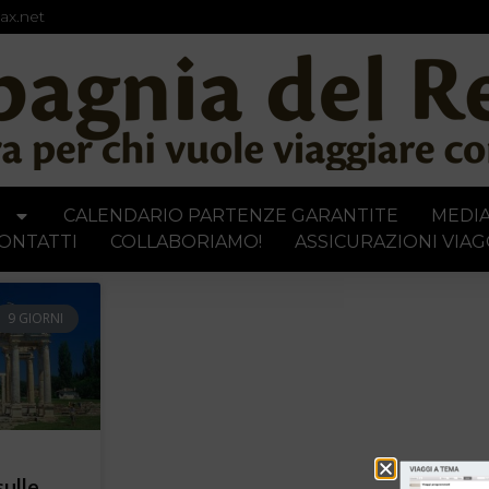
ax.net
I
CALENDARIO PARTENZE GARANTITE
MEDI
ONTATTI
COLLABORIAMO!
ASSICURAZIONI VIAG
9 GIORNI
sulle