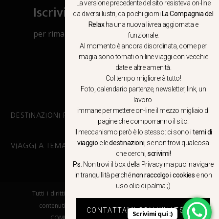
La versione precedente del sito resisteva on-line
Iscriviti al canale Whatsapp
da diversi lustri, da pochi giorni
La Compagnia del
Relax
ha una nuova livrea aggiornata e
per rimanere aggiornato su viaggi, eventi
funzionale.
e notizie!
Al momento è ancora disordinata, come per
magia sono tornati on-line viaggi con vecchie
date e altre amenità.
CLICCA QUI
Col tempo migliorerà tutto!
Foto, calendario partenze, newsletter, link, un
lavoro
immane per mettere on-line il mezzo migliaio di
DESTINAZIONI PRINCIPALI
pagine che comporranno il sito.
Il meccanismo però è lo stesso: ci sono i
temi di
viaggio
e le
destinazioni
, se non trovi qualcosa
VIAGGI A TEMA
che cerchi,
scrivimi!
P.s
. Non trovi il box della Privacy ma
puoi navigare
in tranquillità
perché
non raccolgo i cookies
e non
uso olio di palma ;)
Tutti i diritti riservati. E’ vietata la copia e la riproduzione dei
contenuti in qualsiasi modo o forma. – COPYRIGHT ©LA
CONTATTAMI CON WHATSAPP
Scrivimi qui :)
COMPAGNIA DEL RELAX – Made in Springfield srl