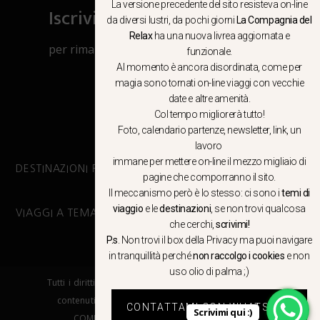
La versione precedente del sito resisteva on-line
Iscriviti al canale Whatsapp
da diversi lustri, da pochi giorni
La Compagnia del
Relax
ha una nuova livrea aggiornata e
per rimanere aggiornato su viaggi, eventi
funzionale.
e notizie!
Al momento è ancora disordinata, come per
magia sono tornati on-line viaggi con vecchie
date e altre amenità.
CLICCA QUI
Col tempo migliorerà tutto!
Foto, calendario partenze, newsletter, link, un
lavoro
immane per mettere on-line il mezzo migliaio di
DESTINAZIONI PRINCIPALI
pagine che comporranno il sito.
Il meccanismo però è lo stesso: ci sono i
temi di
viaggio
e le
destinazioni
, se non trovi qualcosa
VIAGGI A TEMA
che cerchi,
scrivimi!
P.s
. Non trovi il box della Privacy ma
puoi navigare
in tranquillità
perché
non raccolgo i cookies
e non
uso olio di palma ;)
Tutti i diritti riservati. E’ vietata la copia e la riproduzione dei
contenuti in qualsiasi modo o forma. – COPYRIGHT ©LA
CONTATTAMI CON WHATSAPP
Scrivimi qui :)
COMPAGNIA DEL RELAX – Made in Springfield srl