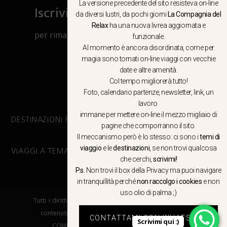
La versione precedente del sito resisteva on-line
Iscriviti al canale Whatsapp
da diversi lustri, da pochi giorni
La Compagnia del
Relax
ha una nuova livrea aggiornata e
per rimanere aggiornato su viaggi, eventi
funzionale.
e notizie!
Al momento è ancora disordinata, come per
magia sono tornati on-line viaggi con vecchie
date e altre amenità.
CLICCA QUI
Col tempo migliorerà tutto!
Foto, calendario partenze, newsletter, link, un
lavoro
immane per mettere on-line il mezzo migliaio di
DESTINAZIONI PRINCIPALI
pagine che comporranno il sito.
Il meccanismo però è lo stesso: ci sono i
temi di
viaggio
e le
destinazioni
, se non trovi qualcosa
VIAGGI A TEMA
che cerchi,
scrivimi!
P.s
. Non trovi il box della Privacy ma
puoi navigare
in tranquillità
perché
non raccolgo i cookies
e non
uso olio di palma ;)
Tutti i diritti riservati. E’ vietata la copia e la riproduzione dei
contenuti in qualsiasi modo o forma. – COPYRIGHT ©LA
CONTATTAMI CON WHATSAPP
Scrivimi qui :)
COMPAGNIA DEL RELAX – Made in Springfield srl