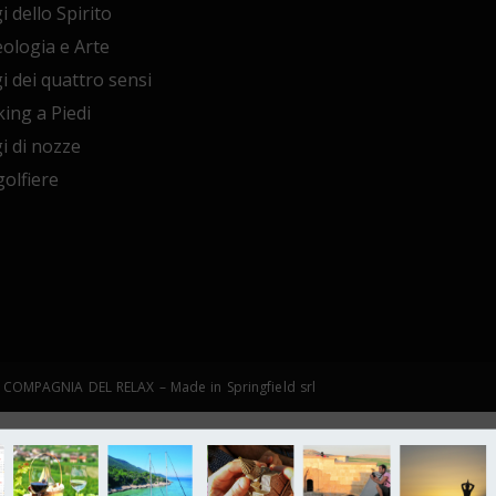
i dello Spirito
ologia e Arte
i dei quattro sensi
ing a Piedi
i di nozze
olfiere
©LA COMPAGNIA DEL RELAX – Made in Springfield srl