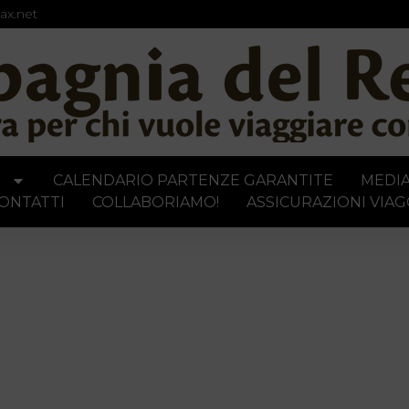
ax.net
I
CALENDARIO PARTENZE GARANTITE
MEDI
ONTATTI
COLLABORIAMO!
ASSICURAZIONI VIAG