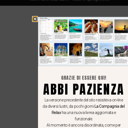
GRAZIE DI ESSERE QUI!
ABBI PAZIENZA
La versione precedente del sito resisteva on-line
da diversi lustri, da pochi giorni
La Compagnia del
Relax
ha una nuova livrea aggiornata e
funzionale.
Al momento è ancora disordinata, come per