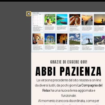
GRAZIE DI ESSERE QUI!
ABBI PAZIENZA
La versione precedente del sito resisteva on-line
da diversi lustri, da pochi giorni
La Compagnia del
Relax
ha una nuova livrea aggiornata e
funzionale.
Al momento è ancora disordinata, come per