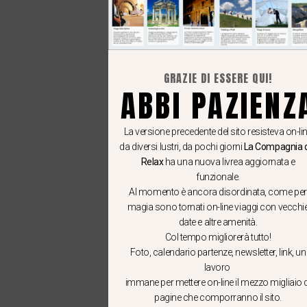
GRAZIE DI ESSERE QUI!
ABBI PAZIENZ
La versione precedente del sito resisteva on-li
da diversi lustri, da pochi giorni
La Compagnia 
Relax
ha una nuova livrea aggiornata e
funzionale.
Al momento è ancora disordinata, come per
magia sono tornati on-line viaggi con vecchi
date e altre amenità.
Col tempo migliorerà tutto!
Foto, calendario partenze, newsletter, link, un
lavoro
immane per mettere on-line il mezzo migliaio d
pagine che comporranno il sito.