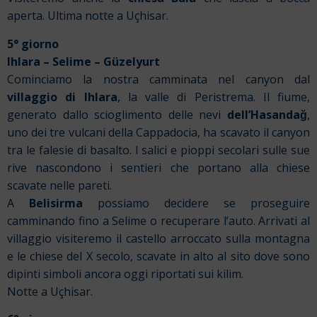
aperta. Ultima notte a Uçhisar.
5° giorno
Ihlara – Selime – Güzelyurt
Cominciamo la nostra camminata nel canyon dal
villaggio di Ihlara
, la valle di Peristrema. Il fiume,
generato dallo scioglimento delle nevi
dell’Hasandağ
,
uno dei tre vulcani della Cappadocia, ha scavato il canyon
tra le falesie di basalto. I salici e pioppi secolari sulle sue
rive nascondono i sentieri che portano alla chiese
scavate nelle pareti.
A
Belisirma
possiamo decidere se proseguire
camminando fino a Selime o recuperare l’auto. Arrivati al
villaggio visiteremo il castello arroccato sulla montagna
e le chiese del X secolo, scavate in alto al sito dove sono
dipinti simboli ancora oggi riportati sui kilim.
Notte a Uçhisar.