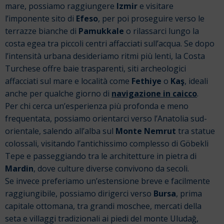
mare, possiamo raggiungere
Izmir
e visitare
l’imponente sito di
Efeso
, per poi proseguire verso le
terrazze bianche di
Pamukkale
o rilassarci lungo la
costa egea tra piccoli centri affacciati sull’acqua. Se dopo
l’intensità urbana desideriamo ritmi più lenti, la Costa
Turchese offre baie trasparenti, siti archeologici
affacciati sul mare e località come
Fethiye
o
Kaş
, ideali
anche per qualche giorno di
navigazione in caicco
.
Per chi cerca un’esperienza più profonda e meno
frequentata, possiamo orientarci verso l’Anatolia sud-
orientale, salendo all’alba sul
Monte Nemrut
tra statue
colossali, visitando l’antichissimo complesso di Göbekli
Tepe e passeggiando tra le architetture in pietra di
Mardin
, dove culture diverse convivono da secoli.
Se invece preferiamo un’estensione breve e facilmente
raggiungibile, possiamo dirigerci verso
Bursa
, prima
capitale ottomana, tra grandi moschee, mercati della
seta e villaggi tradizionali ai piedi del monte Uludağ,