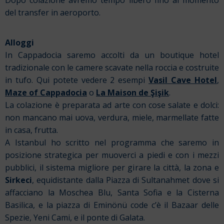
Dopo colazione avremo tempo libero fino al momento
del transfer in aeroporto.
Alloggi
In Cappadocia saremo accolti da un boutique hotel
tradizionale con le camere scavate nella roccia e costruite
in tufo. Qui potete vedere 2 esempi
Vasil Cave Hotel
,
Maze of Cappadocia
o
La Maison de Şişik
.
La colazione è preparata ad arte con cose salate e dolci:
non mancano mai uova, verdura, miele, marmellate fatte
in casa, frutta.
A Istanbul ho scritto nel programma che saremo in
posizione strategica per muoverci a piedi e con i mezzi
pubblici, il sistema migliore per girare la città, la zona e
Sirkeci
, equidistante dalla Piazza di Sultanahmet dove si
affacciano la Moschea Blu, Santa Sofia e la Cisterna
Basilica, e la piazza di Eminönü code c’è il Bazaar delle
Spezie, Yeni Cami, e il ponte di Galata.