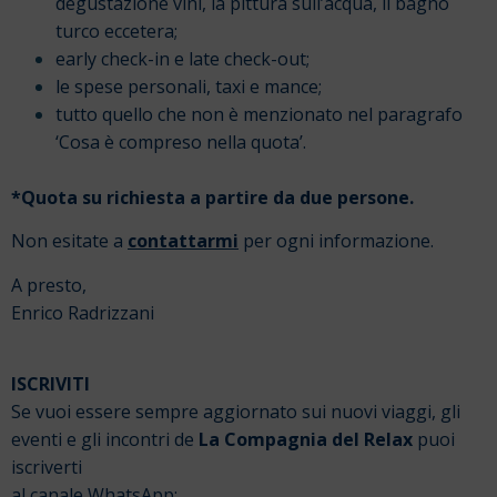
degustazione vini, la pittura sull’acqua, il bagno
turco eccetera;
early check-in e late check-out;
le spese personali, taxi e mance;
tutto quello che non è menzionato nel paragrafo
‘Cosa è compreso nella quota’.
*Quota su richiesta a partire da due persone.
Non esitate a
contattarmi
per ogni informazione.
A presto,
Enrico Radrizzani
ISCRIVITI
Se vuoi essere sempre aggiornato sui nuovi viaggi, gli
eventi e gli incontri de
La Compagnia del Relax
puoi
iscriverti
al canale
WhatsApp
;