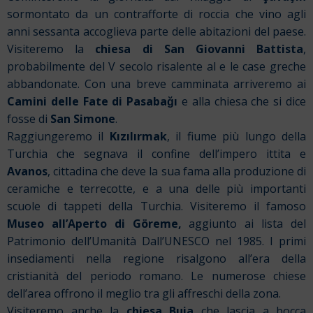
sormontato da un contrafforte di roccia che vino agli
anni sessanta accoglieva parte delle abitazioni del paese.
Visiteremo la
chiesa di San Giovanni Battista
,
probabilmente del V secolo risalente al e le case greche
abbandonate. Con una breve camminata arriveremo ai
Camini delle Fate di Pasabağı
e alla chiesa che si dice
fosse di
San Simone
.
Raggiungeremo il
Kızılırmak
, il fiume più lungo della
Turchia che segnava il confine dell’impero ittita e
Avanos
, cittadina che deve la sua fama alla produzione di
ceramiche e terrecotte, e a una delle più importanti
scuole di tappeti della Turchia. Visiteremo il famoso
Museo all’Aperto di
Göreme,
aggiunto ai lista del
Patrimonio dell’Umanità Dall’UNESCO nel 1985. I primi
insediamenti nella regione risalgono all’era della
cristianità del periodo romano. Le numerose chiese
dell’area offrono il meglio tra gli affreschi della zona.
Visiteremo anche la
chiesa Buia
che lascia a bocca