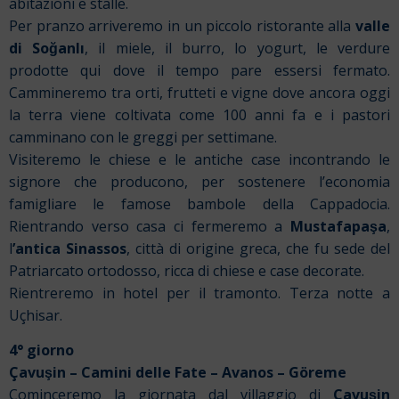
abitazioni e stalle.
Per pranzo arriveremo in un piccolo ristorante alla
valle
di Soğanlı
, il miele, il burro, lo yogurt, le verdure
prodotte qui dove il tempo pare essersi fermato.
Cammineremo tra orti, frutteti e vigne dove ancora oggi
la terra viene coltivata come 100 anni fa e i pastori
camminano con le greggi per settimane.
Visiteremo le chiese e le antiche case incontrando le
signore che producono, per sostenere l’economia
famigliare le famose bambole della Cappadocia.
Rientrando verso casa ci fermeremo a
Mustafapaşa
,
l
’antica Sinassos
, città di origine greca, che fu sede del
Patriarcato ortodosso, ricca di chiese e case decorate.
Rientreremo in hotel per il tramonto. Terza notte a
Uçhisar.
4° giorno
Çavuşin – Camini delle Fate – Avanos – Göreme
Cominceremo la giornata dal villaggio di
Çavuşin