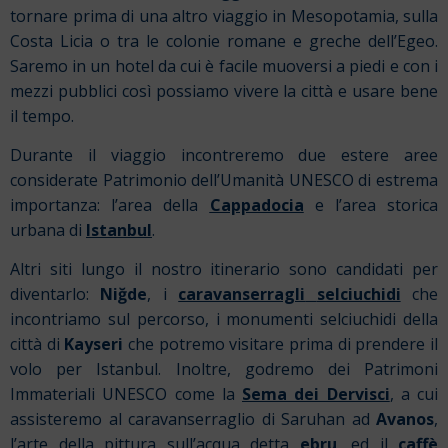
tornare prima di una altro viaggio in Mesopotamia, sulla
Costa Licia o tra le colonie romane e greche dell’Egeo.
Saremo in un hotel da cui è facile muoversi a piedi e con i
mezzi pubblici così possiamo vivere la città e usare bene
il tempo.
Durante il viaggio incontreremo due estere aree
considerate Patrimonio dell’Umanità UNESCO di estrema
importanza: l’area della
Cappadocia
e l’area storica
urbana di
Istanbul
.
Altri siti lungo il nostro itinerario sono candidati per
diventarlo:
Niğde
, i
caravanserragli
selciuchidi
che
incontriamo sul percorso, i monumenti selciuchidi della
città di
Kayseri
che potremo visitare prima di prendere il
volo per Istanbul. Inoltre, godremo dei Patrimoni
Immateriali UNESCO come la
Sema dei Dervisci
, a cui
assisteremo al caravanserraglio di Saruhan ad
Avanos
,
l’arte della pittura sull’acqua detta
ebru
, ed il
caffè