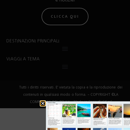
CLICCA QUI
DESTINAZIONI PRINCIPALI
VIAGGI A TEMA
Tutti i diritti riservati. E’ vietata la copia e la riproduzione dei
contenuti in qualsiasi modo o forma. – COPYRIGHT ©LA
COMPAGNIA DEL RELAX – Made in Springfield srl