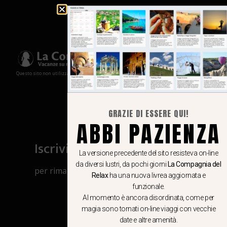
Questo sito non utilizza cookies e non memorizza in alcun modo le tue informazioni
GRAZIE DI ESSERE QUI!
ABBI PAZIENZA
Iscriviti al canale Whatsapp
La versione precedente del sito resisteva on-line
da diversi lustri, da pochi giorni
La Compagnia del
per rimanere aggiornato su viaggi, eventi
Relax
ha una nuova livrea aggiornata e
e notizie!
funzionale.
Al momento è ancora disordinata, come per
magia sono tornati on-line viaggi con vecchie
CLICCA QUI
date e altre amenità.