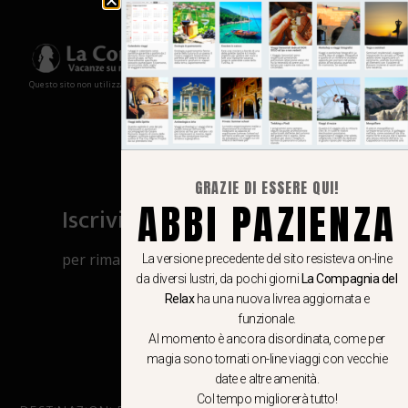
Questo sito non utilizza cookies e non memorizza in alcun modo le tue informazioni
GRAZIE DI ESSERE QUI!
ABBI PAZIENZA
Iscriviti al canale Whatsapp
per rimanere aggiornato su viaggi, eventi
La versione precedente del sito resisteva on-line
da diversi lustri, da pochi giorni
La Compagnia del
e notizie!
Relax
ha una nuova livrea aggiornata e
funzionale.
CLICCA QUI
Al momento è ancora disordinata, come per
magia sono tornati on-line viaggi con vecchie
date e altre amenità.
Col tempo migliorerà tutto!