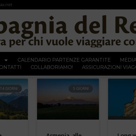
ax.net
I
CALENDARIO PARTENZE GARANTITE
MEDI
ONTATTI
COLLABORIAMO!
ASSICURAZIONI VIAG
14 GIORNI
5 GIORNI
a
Armenia, alle
Long 