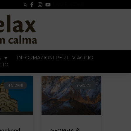
Lista Elementi
A
INFORMAZIONI PER IL VIAGGIO
GIO
4 GIORNI
9 GIORNI
weekend
GEORGIA &