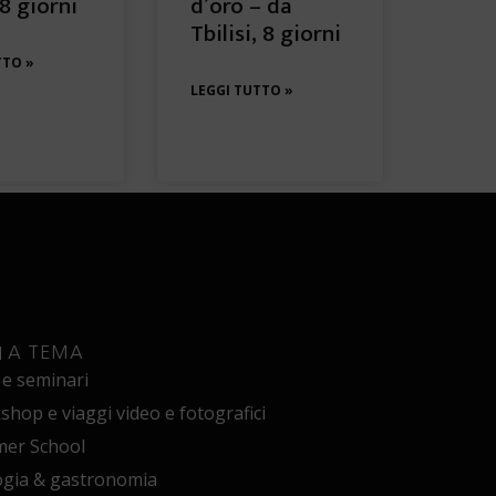
8 giorni
d’oro – da
Tbilisi, 8 giorni
TTO »
LEGGI TUTTO »
I A TEMA
 e seminari
hop e viaggi video e fotografici
er School
ogia & gastronomia