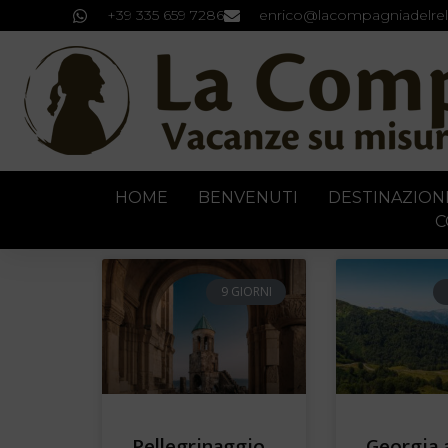
+39 335 659 7286
enrico@lacompagniadelrel
HOME
BENVENUTI
DESTINAZION
C
9 GIORNI
Pellegrinaggio
Georgia 