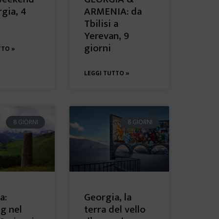
rgia, 4
ARMENIA: da
Tbilisi a
Yerevan, 9
giorni
TTO »
LEGGI TUTTO »
8 GIORNI
8 GIORNI
a:
Georgia, la
ng nel
terra del vello