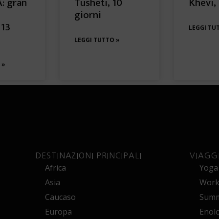
: gran
Tusheti, 10
Khevi, 
giorni
 13
LEGGI TU
LEGGI TUTTO »
 »
DESTINAZIONI PRINCIPALI
VIAGG
Africa
Yoga
Asia
Works
Caucaso
Summ
Europa
Enol