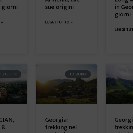
4 giorni
sue origini
in Geo
giorni
 »
LEGGI TUTTO »
LEGGI TU
13 GIORNI
10 GIORNI
GIAN,
Georgia:
Georgi
 &
trekking nel
trekki