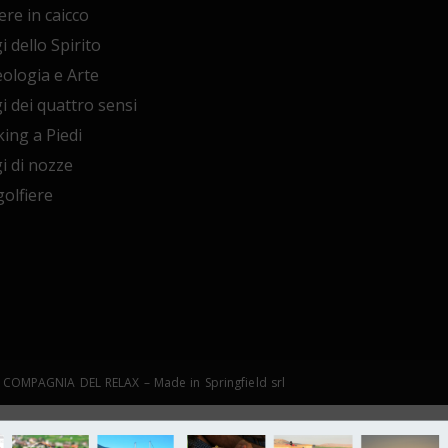
ere in caicco
i dello Spirito
ologia e Arte
i dei quattro sensi
ing a Piedi
i di nozze
olfiere
©LA COMPAGNIA DEL RELAX – Made in Springfield srl