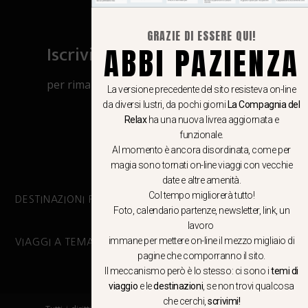
GRAZIE DI ESSERE QUI!
Iscriviti al canale Whatsapp
ABBI PAZIENZA
per rimanere aggiornato su viaggi, eventi
La versione precedente del sito resisteva on-line
e notizie!
da diversi lustri, da pochi giorni
La Compagnia del
Relax
ha una nuova livrea aggiornata e
funzionale.
CLICCA QUI
Al momento è ancora disordinata, come per
magia sono tornati on-line viaggi con vecchie
date e altre amenità.
Col tempo migliorerà tutto!
DESTINAZIONI PRINCIPALI
Foto, calendario partenze, newsletter, link, un
lavoro
immane per mettere on-line il mezzo migliaio di
VIAGGI A TEMA
pagine che comporranno il sito.
Il meccanismo però è lo stesso: ci sono i
temi di
viaggio
e le
destinazioni
, se non trovi qualcosa
che cerchi,
scrivimi!